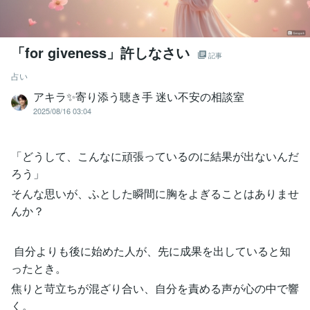
「for giveness」許しなさい
記事
占い
アキラ✨寄り添う聴き手 迷い不安の相談室
2025/08/16 03:04
「どうして、こんなに頑張っているのに結果が出ないんだ
ろう」
そんな思いが、ふとした瞬間に胸をよぎることはありませ
んか？
自分よりも後に始めた人が、先に成果を出していると知
ったとき。
焦りと苛立ちが混ざり合い、自分を責める声が心の中で響
く。