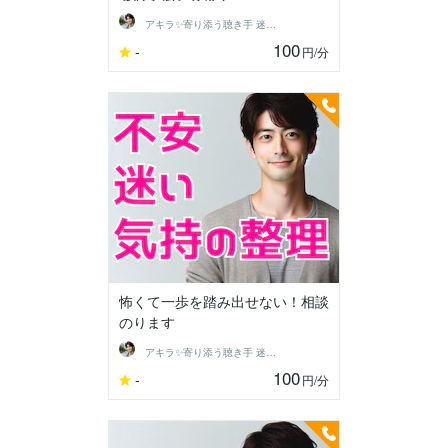
アキラ✨寄り添う聴き手 迷い不安の相談室
100
-
円
/分
怖くて一歩を踏み出せない！相談
のります
アキラ✨寄り添う聴き手 迷い不安の相談室
100
-
円
/分