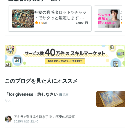
毎日のジャーナリング

神秘の直感タロット✨チャッ
スト
自分の感情に向き合う事を大切にして

トでサクっと鑑定します タ
した
少しずつ自分を好きになれるようになっていきました

ロットで✨チャット占い一度
族、
5.0
(3)
3,000
円
5.0
試してみませんか？
重荷
自分を愛せるようになると

世界が一気に輝きだすんです！

自信が生まれる、人間関係が良くなる

仕事も良い流れになる、愛を持って他者と関われる

そんな幸せの連鎖を起こせるのが「セルフラブ」です！
経験職種
このブログを見た人にオススメ
マーケティング / 広告・宣伝・プロモーション
カスタマーサポート・カスタマーサクセス / コールセンター管理・運
営
経験年数 : 3年
「for giveness」許しなさい
記事
ライフスタイル・その他 / 占い師
占い
ライフスタイル・その他 / 講師・インストラクター
受賞歴
アキラ✨寄り添う聴き手 迷い不安の相談室
2025年3月✨ゴールドランクに昇格できました☘️ 
 2025年5月✨プラ
2025/11/20 22:40
チナランクに昇格できました❤️