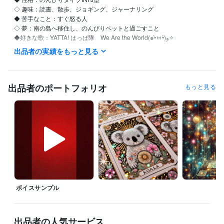
◇ 趣味：読書、散歩、ジョギング、ジャーナリング

◆ 苦手なこと：すぐ怒る人

◇ 夢：南の島へ移住し、のんびりペットと過ごすこと

◆好きな歌：YATTA! はっぱ隊　We Are the World(๑•̀ㅂ•́)و✧

出品者の実績をもっと見る
【自分を愛し、自然体で生きるためのセルフラブ実践ガイド】

●私はこんな人間でした…

出品者のポートフォリオ
もっと見る
仕事も恋愛も、なんだかうまくいかない

他人と自分を比べては自虐して

ついには「私なんて、どうせ無理」と自責の毎日…

しかし、そんな生活を続けているうちに、気づいたんです

『本当の幸せは、自分を愛することから始まる』

その日から私は

・自分を認める（良い所も悪い所も）

ボイスサンプル
・その全てが自分なんだと受け入れる

・自分を大切にする。ことを実践しています

●自分を愛することで生活が激変！

出品者の人気サービス