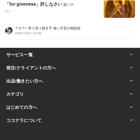
「for giveness」許しなさい
記事
占い
アキラ✨寄り添う聴き手 迷い不安の相談室
2025/10/01 22:56