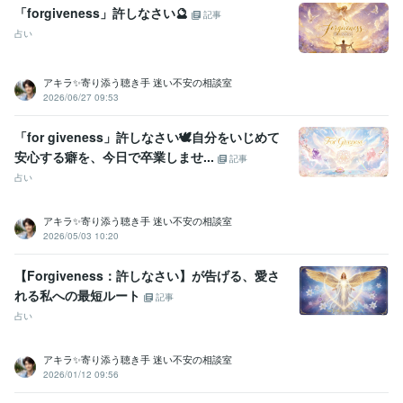
「forgiveness」許しなさい🔮
記事
資格・検定
占い
金融渉外技能審査（FP3級）
取得年 : 2008年
宅地建物取引士（旧 宅地建物取引主任者）
取得年 : 2011年
マイクロソフト オフィス スペシャリスト（MOS）
取得年 : 2009年
アキラ✨寄り添う聴き手 迷い不安の相談室
普通自動車第一種運転免許
取得年 : 1990年
2026/06/27 09:53
中型自動車第二種運転免許
取得年 : 2018年
乙種危険物取扱者
取得年 : 1990年
「for giveness」許しなさい🕊️自分をいじめて
安心する癖を、今日で卒業しませ...
記事
ビジネス・クリエイティブツール
占い
Excel:3年
PowerPoint:3年
Word:3年
Google スプレッドシート:3年
Google ドキュメント:3年
ChatGPT:2年
Bard:2年
Canva:0年
アキラ✨寄り添う聴き手 迷い不安の相談室
得意分野
2026/05/03 10:20
悩み相談・カウンセリング
傾聴カウンセラー
コールセンター
派遣業
管理責任者
カウンセラー
【Forgiveness：許しなさい】が告げる、愛さ
資産運用・副業の相談
投資・投機FXトレード
れる私への最短ルート
記事
個人トレーダー
資産運用
占い
アキラ✨寄り添う聴き手 迷い不安の相談室
2026/01/12 09:56