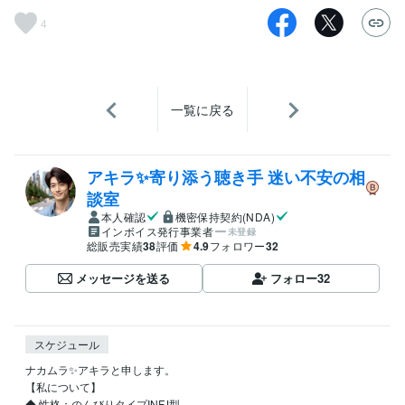
4
一覧に戻る
アキラ✨寄り添う聴き手 迷い不安の相
談室
本人確認
機密保持契約(NDA)
インボイス発行事業者
未登録
総販売実績
38
評価
4.9
フォロワー
32
メッセージを送る
フォロー
32
スケジュール
ナカムラ✨アキラと申します。

【私について】 

◆ 性格：のんびりタイプINFJ型
