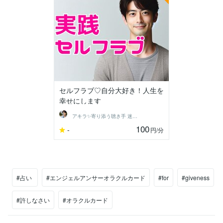
セルフラブ♡自分大好き！人生を
幸せにします
アキラ✨寄り添う聴き手 迷い不安の相談室
100
-
円
/分
#占い
#エンジェルアンサーオラクルカード
#for
#giveness
#許しなさい
#オラクルカード