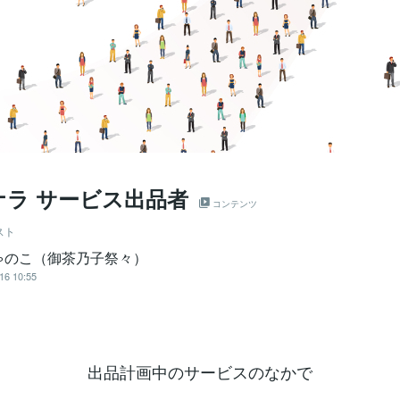
ナラ サービス出品者
コンテンツ
スト
ゃのこ（御茶乃子祭々）
16 10:55
出品計画中のサービスのなかで