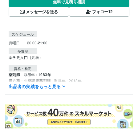
無料で見積り相談
メッセージを送る
フォロー
12
スケジュール
受賞歴
薬学史入門（共著）
資格・検定
薬剤師
取得年 : 1983年
漢方薬・生薬認定薬剤師
取得年 : 2018年
出品者の実績をもっと見る
上級心理カウンセラー
取得年 : 2022年
アロマ検定（AEAJ)１級
取得年 : 2015年
子育て支援員（神戸市）
取得年 : 2021年
日本薬剤師研修センター認定薬剤師
取得年 : 2017年
ダイエットインストラクター
取得年 : 2022年
放射線取扱主任者第２種
取得年 : 1981年
AEAJナチュラルビューティーアドバイザー
取得年 : 2023年
得意分野