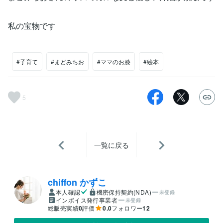
私の宝物です
#子育て
#まどみちお
#ママのお膝
#絵本
5
一覧に戻る
chiffon かずこ
本人確認
機密保持契約(NDA)
未登録
インボイス発行事業者
未登録
総販売実績
0
評価
0.0
フォロワー
12