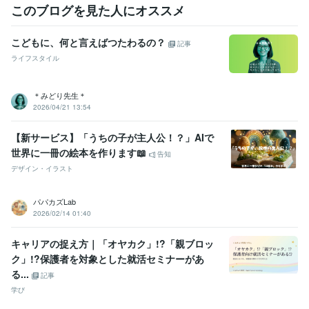
学習指導・資格・キャリア相談
漢方、薬膳、アロマ、カウンセリン
このブログを見た人にオススメ
グ
医療、
美容
カウンセリング
こどもに、何と言えばつたわるの？
記事
ライフスタイル
＊みどり先生＊
2026/04/21 13:54
【新サービス】「うちの子が主人公！？」AIで
世界に一冊の絵本を作ります📖
告知
デザイン・イラスト
パパカズLab
2026/02/14 01:40
キャリアの捉え方｜「オヤカク」!?「親ブロッ
ク」!?保護者を対象とした就活セミナーがあ
る...
記事
学び