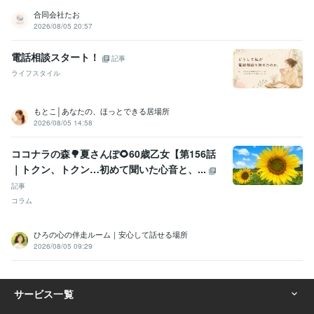
合同会社たお
2026/08/05 20:57
電話相談スタート！
記事
ライフスタイル
もとこ│あなたの、ほっとできる居場所
2026/08/05 14:58
ココナラの森🌳夏さんぽ🌻60歳乙女【第156話
｜トクン、トクン…初めて聞いた心音と、...
記事
コラム
ひろの心の伴走ルーム｜安心して話せる場所
2026/08/05 09:29