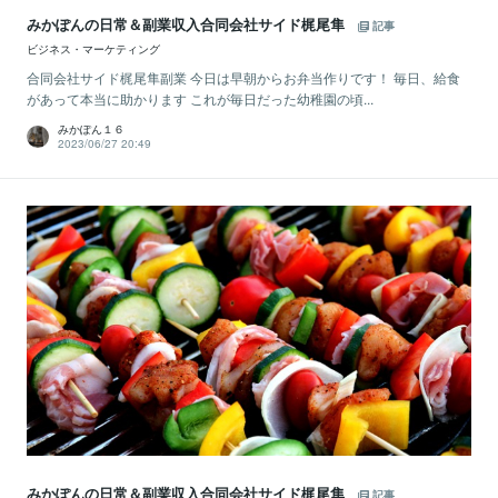
みかぽんの日常＆副業収入合同会社サイド梶尾隼
記事
ビジネス・マーケティング
合同会社サイド梶尾隼副業 今日は早朝からお弁当作りです！ 毎日、給食
があって本当に助かります これが毎日だった幼稚園の頃...
みかぽん１６
2023/06/27 20:49
みかぽんの日常＆副業収入合同会社サイド梶尾隼
記事