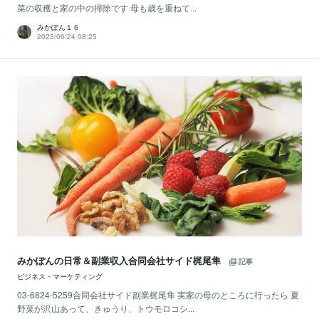
菜の収穫と家の中の掃除です 母も歳を重ねて...
みかぽん１６
2023/06/24 08:25
みかぽんの日常＆副業収入合同会社サイド梶尾隼
記事
ビジネス・マーケティング
03-6824-5259合同会社サイド副業梶尾隼 実家の母のところに行ったら 夏
野菜が沢山あって、きゅうり、トウモロコシ...