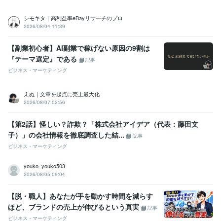
シモキタ｜高利益率eBayリサーチのプロ
2026/08/04 11:39
【副業初心者】AI副業で稼げない原因の9割は
『テーマ選定』である
記事
ビジネス・マーケティング
えぬ｜文章を起点に売上最大化
2026/08/07 02:56
【第2話】怪しい？詐欺？「株式会社アイデア（代表：藤田文
子）」の会社情報を徹底調査した結...
記事
ビジネス・マーケティング
youko_youko503
2026/08/05 09:04
【脱・職人】あなたが手を動かす時間を減らす
ほど、ブランドの売上が伸びるという真実
記事
ビジネス・マーケティング