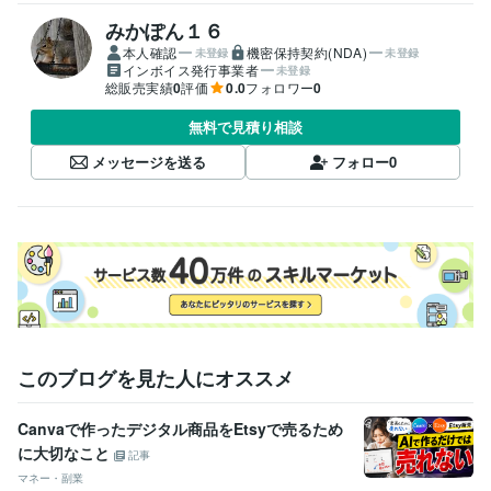
みかぽん１６
本人確認
機密保持契約(NDA)
未登録
未登録
インボイス発行事業者
未登録
総販売実績
0
評価
0.0
フォロワー
0
無料で見積り相談
メッセージを送る
フォロー
0
このブログを見た人にオススメ
Canvaで作ったデジタル商品をEtsyで売るため
に大切なこと
記事
マネー・副業