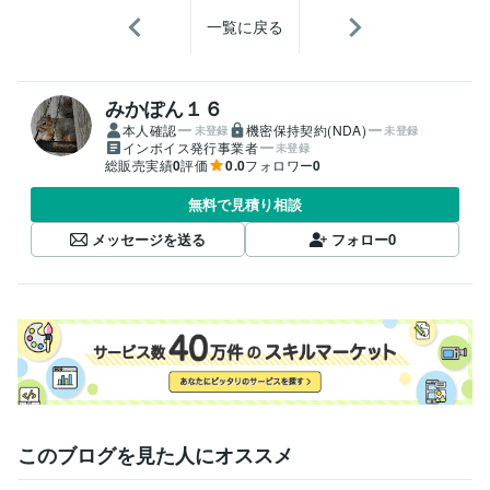
一覧に戻る
みかぽん１６
本人確認
機密保持契約(NDA)
未登録
未登録
インボイス発行事業者
未登録
総販売実績
0
評価
0.0
フォロワー
0
無料で見積り相談
メッセージを送る
フォロー
0
このブログを見た人にオススメ