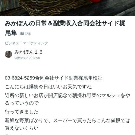
みかぽんの日常＆副業収入合同会社サイド梶
尾隼
記事
ビジネス・マーケティング
みかぽん１６
2023/06/17 07:58
03-6824-5259合同会社サイド副業梶尾隼検証
こんにちは爆笑今日はいいお天気ですね
近所の新しいお店が開店記念で朝採れ野菜のマルシェをや
るっていうので
行ってきました
新鮮な野菜ばかりで、スーパーで買ったらこんな値段では
買えないくらい