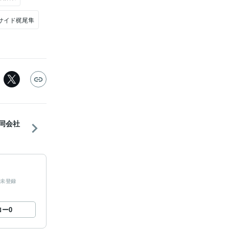
サイド梶尾隼
合同会社
未登録
ロー
0