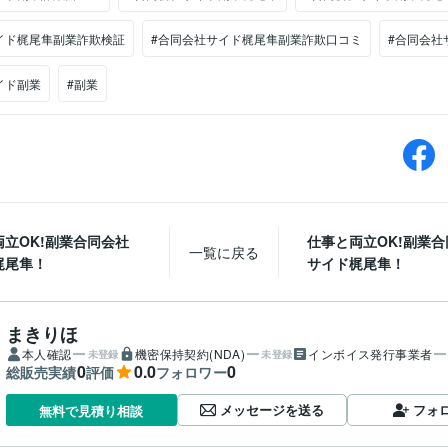
イド梶尾隼副業詐欺検証
#合同会社サイド梶尾隼副業詐欺口コミ
#合同会社
イド副業
#副業
両立OK!副業合同会社
仕事と両立OK!副業
一覧に戻る
梶尾隼！
サイド梶尾隼！
まきりほ
本人確認
機密保持契約(NDA)
インボイス発行事業者
未登録
未登録
0
0.0
0
総販売実績
評価
フォロワー
メッセージを送る
フォ
無料で見積り相談