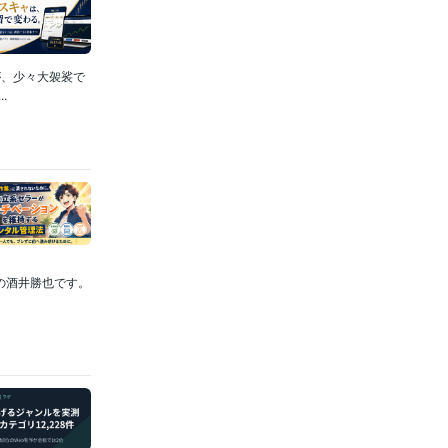
が、少々大袈裟で
.
代表の酒井勝也です。