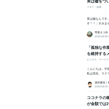
実は嘘をつい
マネー・副業
実は嘘なんです
す＾＾；すみませ
専業ネコ科
2026/08/06 
「孤独な作
を維持する
ビジネス・マーケテ
こんにちは。中国輸
私は現在、ラクマ
酒井勝也｜
2026/08/05 
ココナラの稼
が金額では