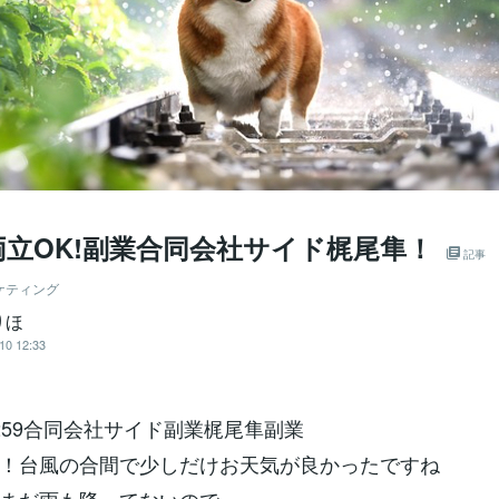
両立OK!副業合同会社サイド梶尾隼！
記事
ケティング
りほ
10 12:33
4-5259合同会社サイド副業梶尾隼副業
！台風の合間で少しだけお天気が良かったですね