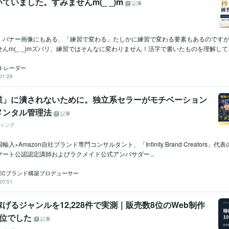
ていました。すみませんm(_ _)m
記事
。バナー画像にもある、「練習で変わる」たしかに練習で変わる要素もあるのです
んm(_ _)mズバリ、練習ではそんなに変わりません！活字で書いたものを理解して..
トレーダー
01:26
業」に潰されないために。独立系セラーがモチベーション
メンタル管理法
記事
ィング
入×Amazon自社ブランド専門コンサルタント、「Infinity Brand Creators」
ート公認認定講師およびラクメイド公式アンバサダー...
ECブランド構築プロデューサー
20:51
げるジャンルを12,228件で実測｜販売数8位のWeb制作
2位でした
記事