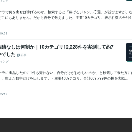
ィング
ココナラで何を出せば稼げるのか。検索すると「稼げるジャンル◯選」が並びますが、
こにもありません。だから自分で数えました。主要10カテゴリ、表示件数の合計6..
10:53
績なしは何割か｜10カテゴリ12,228件を実測して約7
件でした
記事
ィング
ココナラに出品したのに1件も売れない。自分だけがおかしいのか、と検索して来た方
、数えた数字だけを出します。・主要10カテゴリ、合計609,799件の棚を実際...
05:17