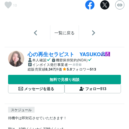
10
一覧に戻る
心の再生セラピスト YASUKO
本人確認
機密保持契約(NDA)
インボイス発行事業者
未登録
総販売実績
8,347
評価
5.0
フォロワー
513
無料で見積り相談
メッセージを送る
フォロー
513
スケジュール
待機中は即対応させていただきます！

朝は、10時くらいから22時くらいを
