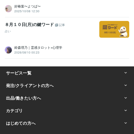
好椿葉〜よつば〜
2025/10/08 12:30
８月１０日(月)の鍵ワード
記事
占い
鈴森理乃｜霊感タロット×心理学
2026/08/10 00:23