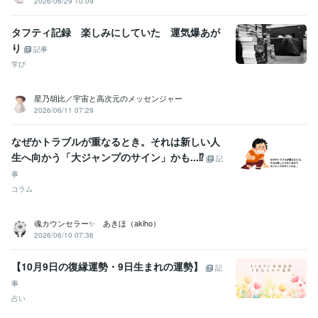
2026/06/29 10:09
●●小学校
2015年8月 ~ 2019年2月
株式会社クラウドワークス
2018年1月 ~ 2020年1月
タフティ記録 楽しみにしていた 運気爆あが
り
記事
資格・検定
日商簿記検定2級
取得年 : 2007年
学び
マイクロソフト オフィス スペシャリスト（MOS）
取得年 : 2007年
星乃胡比／宇宙と高次元のメッセンジャー
ビジネス・クリエイティブツール
2026/06/11 07:29
Excel:10年
Google スプレッドシート:5年
Google スライド:2年
Google ドキュメント:5年
PowerPoint:3年
Word:3年
STORES:1年
なぜかトラブルが重なるとき。それは新しい人
カラーミーショップ:15年
freee:6年
勘定奉行:1年
ChatGPT:1年
生へ向かう「大ジャンプのサイン」かも...⁉
記
Canva:3年
事
得意分野
コラム
占い
タロット占い・霊感・チャネリング・時マヤ
恋愛
仕事
人間関係
開運
魂カウンセラー✨ あきほ（akiho）
悩み相談・カウンセリング
思考と現実の関係・脳の仕組み・考え方
2026/06/10 07:36
恋愛
仕事
子育て
人間関係
【10月9日の復縁運勢・9日生まれの運勢】
記
事
占い