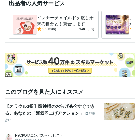
出品者の人気サービス
※外出中や予約対応がない限りは、

できるだけご希望に沿いたいと思っています。

インナーチャイルドを癒し未
人生
なお、鑑定中は、お返事ができない

来の自分とも統合します 両
が叶
仕組みになっていますので、お待ちください。

親へのネガティブな感情が
実を
5.0
(1386)
240
円
/分
4.8
お金や人間関係に影響して
に、
よろしくお願いいたします。
る？
てい
経験職種
エンジニア / 情報システム・社内SE
経験年数 : 4年
マーケティング / 商品企画・開発
経験年数 : 2年
管理 / 総務
経験年数 : 2年
事務・ビジネスサポート / 事務（一般事務）
経験年数 : 10年
人事 / 労務・給与
経験年数 : 3年
職歴
このブログを見た人にオススメ
花蓮
2009年7月 ~ 現在
●●会社
1987年3月 ~ 1991年8月
【オラクル3択】龍神様のお告げ🐲今すぐでき
●●会社
1991年10月 ~ 1993年2月
る、あなたの「運気即上げアクション」
●●医院
2000年11月 ~ 2004年11月
記事
●●会社
2005年7月 ~ 2006年6月
占い
●●会社
2006年12月 ~ 2013年7月
●●会社
2013年12月 ~ 2021年11月
RYOKO＠エンパス×セラピスト
大手電話占い会社
2014年6月 ~ 2015年3月