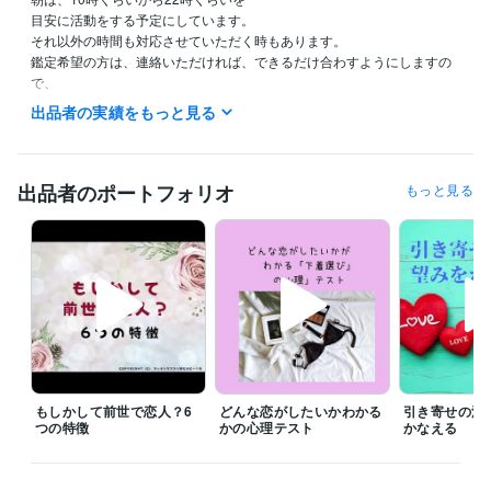
目安に活動をする予定にしています。

それ以外の時間も対応させていただく時もあります。

鑑定希望の方は、連絡いただければ、できるだけ合わすようにしますの
で、

希望の時間がある方は、ダイレクトメッセージで鑑定の希望をお知らせ
出品者の実績をもっと見る
ください。

今から鑑定をして欲しいという急ぎの希望にも、

できるだけ対応させていただきたいと思っていますので、

出品者のポートフォリオ
もっと見る
遠慮なく連絡してみてくださいね。

予約を押していただいた場合、

すぐに鑑定をと言われても◯時とか〇時半にしか

設定できないことがあります。

すぐに対応して欲しい時には、

待機をしますので、そちらを購入してください。

「すぐに鑑定して欲しい」、「なるべく早く聞いて欲しい。」

もしかして前世で恋人？6
どんな恋がしたいかわかる
引き寄せの法
その気持ちは、すごくわかりますので、

つの特徴
かの心理テスト
かなえる
待機をしていない時などは遠慮なく

ダイレクトメッセージをくださいね。
