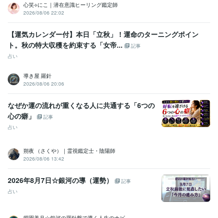
心笑⟡にこ｜潜在意識ヒーリング鑑定師
ビジネス・クリエイティブツール
2026/08/06 22:02
Excel:10年
Google スプレッドシート:5年
Google スライド:2年
Google ドキュメント:5年
PowerPoint:3年
Word:3年
STORES:1年
【運気カレンダー付】本日「立秋」！運命のターニングポイン
カラーミーショップ:15年
freee:6年
勘定奉行:1年
ChatGPT:1年
ト。秋の特大収穫を約束する「女帝...
Canva:3年
記事
占い
得意分野
占い
タロット占い・霊感・チャネリング・時マヤ
導き屋 羅針
恋愛
仕事
人間関係
開運
2026/08/06 20:06
悩み相談・カウンセリング
思考と現実の関係・脳の仕組み・考え方
恋愛
仕事
子育て
人間関係
なぜか運の流れが重くなる人に共通する「6つの
心の癖」
記事
占い
朔夜 （さくや）｜霊視鑑定士・陰陽師
2026/08/06 13:42
2026年8月7日☆銀河の導（運勢）
記事
占い
紫園美月☆銀河の羅針盤で導く人生のナビ