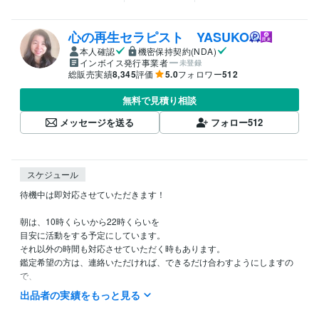
心の再生セラピスト YASUKO
本人確認
機密保持契約(NDA)
インボイス発行事業者
未登録
総販売実績
8,345
評価
5.0
フォロワー
512
無料で見積り相談
メッセージを送る
フォロー
512
スケジュール
待機中は即対応させていただきます！

朝は、10時くらいから22時くらいを

目安に活動をする予定にしています。

それ以外の時間も対応させていただく時もあります。

鑑定希望の方は、連絡いただければ、できるだけ合わすようにしますの
で、

希望の時間がある方は、ダイレクトメッセージで鑑定の希望をお知らせ
出品者の実績をもっと見る
ください。
