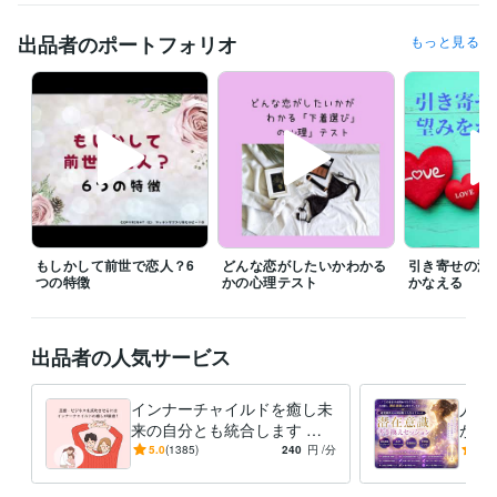
今から鑑定をして欲しいという急ぎの希望にも、

できるだけ対応させていただきたいと思っていますので、

出品者のポートフォリオ
もっと見る
遠慮なく連絡してみてくださいね。

予約を押していただいた場合、

すぐに鑑定をと言われても◯時とか〇時半にしか

設定できないことがあります。

すぐに対応して欲しい時には、

待機をしますので、そちらを購入してください。

「すぐに鑑定して欲しい」、「なるべく早く聞いて欲しい。」

もしかして前世で恋人？6
どんな恋がしたいかわかる
引き寄せの法
その気持ちは、すごくわかりますので、

つの特徴
かの心理テスト
かなえる
待機をしていない時などは遠慮なく

ダイレクトメッセージをくださいね。

出品者の人気サービス
※外出中や予約対応がない限りは、

できるだけご希望に沿いたいと思っています。

インナーチャイルドを癒し未
人生
なお、鑑定中は、お返事ができない

来の自分とも統合します 両
が叶
仕組みになっていますので、お待ちください。

親へのネガティブな感情が
実を
5.0
(1385)
240
円
/分
4.8
お金や人間関係に影響して
に、
よろしくお願いいたします。
る？
てい