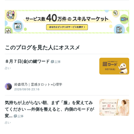
経験職種
エンジニア / 情報システム・社内SE
経験年数 : 4年
マーケティング / 商品企画・開発
経験年数 : 2年
管理 / 総務
経験年数 : 2年
事務・ビジネスサポート / 事務（一般事務）
経験年数 : 10年
人事 / 労務・給与
経験年数 : 3年
職歴
このブログを見た人にオススメ
花蓮
2009年7月 ~ 現在
●●会社
1987年3月 ~ 1991年8月
８月７日(金)の鍵ワード
記事
●●会社
1991年10月 ~ 1993年2月
●●医院
2000年11月 ~ 2004年11月
占い
●●会社
2005年7月 ~ 2006年6月
●●会社
2006年12月 ~ 2013年7月
鈴森理乃｜霊感タロット×心理学
●●会社
2013年12月 ~ 2021年11月
2026/08/06 23:16
大手電話占い会社
2014年6月 ~ 2015年3月
●●小学校
2015年8月 ~ 2019年2月
気持ちが上がらない朝、まず「服」を変えてみ
株式会社クラウドワークス
2018年1月 ~ 2020年1月
てください ―外側を整えると、内側のモードが
変...
資格・検定
記事
日商簿記検定2級
取得年 : 2007年
占い
マイクロソフト オフィス スペシャリスト（MOS）
取得年 : 2007年