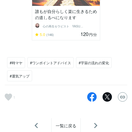
誰もが自分らしく楽に生きるため
の道しるべになります
心の再生セラピスト YASUKO
120
5.0
円
/分
(146)
#時マヤ
#ワンポイントアドバイス
#宇宙の流れの変化
#運気アップ
1
一覧に戻る