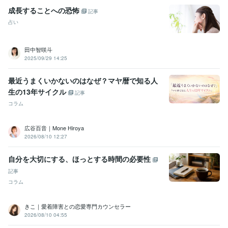
Excel:10年
Google スプレッドシート:5年
Google スライド:2年
成長することへの恐怖
記事
Google ドキュメント:5年
PowerPoint:3年
Word:3年
STORES:1年
カラーミーショップ:15年
freee:6年
勘定奉行:1年
ChatGPT:1年
占い
Canva:3年
田中智咲斗
得意分野
2025/09/29 14:25
占い
タロット占い・霊感・チャネリング・時マヤ
恋愛
仕事
人間関係
開運
悩み相談・カウンセリング
思考と現実の関係・脳の仕組み・考え方
最近うまくいかないのはなぜ？マヤ暦で知る人
恋愛
仕事
子育て
人間関係
生の13年サイクル
記事
コラム
広谷百音｜Mone Hiroya
2026/08/10 12:27
自分を大切にする、ほっとする時間の必要性
記事
コラム
きこ｜愛着障害との恋愛専門カウンセラー
2026/08/10 04:55