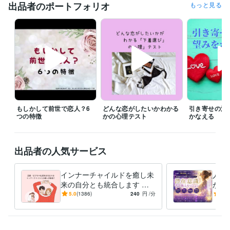
できるだけ対応させていただきたいと思っていますので、

出品者のポートフォリオ
もっと見る
遠慮なく連絡してみてくださいね。

予約を押していただいた場合、

すぐに鑑定をと言われても◯時とか〇時半にしか

設定できないことがあります。

すぐに対応して欲しい時には、

待機をしますので、そちらを購入してください。

「すぐに鑑定して欲しい」、「なるべく早く聞いて欲しい。」

もしかして前世で恋人？6
どんな恋がしたいかわかる
引き寄せの法
その気持ちは、すごくわかりますので、

つの特徴
かの心理テスト
かなえる
待機をしていない時などは遠慮なく

ダイレクトメッセージをくださいね。

出品者の人気サービス
※外出中や予約対応がない限りは、

できるだけご希望に沿いたいと思っています。

インナーチャイルドを癒し未
人生
なお、鑑定中は、お返事ができない

来の自分とも統合します 両
が叶
仕組みになっていますので、お待ちください。

親へのネガティブな感情が
実を
5.0
(1386)
240
円
/分
4.8
お金や人間関係に影響して
に、
よろしくお願いいたします。
る？
てい
経験職種