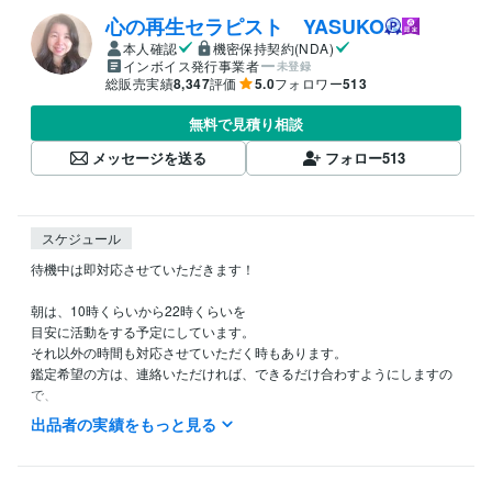
心の再生セラピスト YASUKO
本人確認
機密保持契約(NDA)
インボイス発行事業者
未登録
総販売実績
8,347
評価
5.0
フォロワー
513
無料で見積り相談
メッセージを送る
フォロー
513
スケジュール
待機中は即対応させていただきます！

朝は、10時くらいから22時くらいを

目安に活動をする予定にしています。

それ以外の時間も対応させていただく時もあります。

鑑定希望の方は、連絡いただければ、できるだけ合わすようにしますの
で、

希望の時間がある方は、ダイレクトメッセージで鑑定の希望をお知らせ
出品者の実績をもっと見る
ください。

今から鑑定をして欲しいという急ぎの希望にも、
