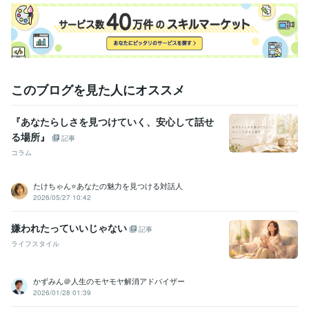
エンジニア / 情報システム・社内SE
経験年数 : 4年
マーケティング / 商品企画・開発
経験年数 : 2年
管理 / 総務
経験年数 : 2年
事務・ビジネスサポート / 事務（一般事務）
経験年数 : 10年
人事 / 労務・給与
経験年数 : 3年
職歴
このブログを見た人にオススメ
花蓮
2009年7月 ~ 現在
●●会社
1987年3月 ~ 1991年8月
『あなたらしさを見つけていく、安心して話せ
●●会社
1991年10月 ~ 1993年2月
る場所』
●●医院
2000年11月 ~ 2004年11月
記事
●●会社
2005年7月 ~ 2006年6月
コラム
●●会社
2006年12月 ~ 2013年7月
●●会社
2013年12月 ~ 2021年11月
たけちゃん⭐あなたの魅力を見つける対話人
大手電話占い会社
2014年6月 ~ 2015年3月
2026/05/27 10:42
●●小学校
2015年8月 ~ 2019年2月
株式会社クラウドワークス
2018年1月 ~ 2020年1月
嫌われたっていいじゃない
記事
ライフスタイル
資格・検定
日商簿記検定2級
取得年 : 2007年
マイクロソフト オフィス スペシャリスト（MOS）
取得年 : 2007年
かずみん＠人生のモヤモヤ解消アドバイザー
2026/01/28 01:39
ビジネス・クリエイティブツール