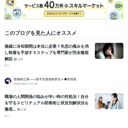
マーケティング / 商品企画・開発
経験年数 : 2年
管理 / 総務
経験年数 : 2年
事務・ビジネスサポート / 事務（一般事務）
経験年数 : 10年
人事 / 労務・給与
経験年数 : 3年
職歴
このブログを見た人にオススメ
花蓮
2009年7月 ~ 現在
●●会社
1987年3月 ~ 1991年8月
復縁に冷却期間は本当に必要？失恋の痛みを消
●●会社
1991年10月 ~ 1993年2月
し執着を手放す５ステップを専門家が完全徹底
●●医院
2000年11月 ~ 2004年11月
解説
●●会社
2005年7月 ~ 2006年6月
記事
●●会社
2006年12月 ~ 2013年7月
占い
●●会社
2013年12月 ~ 2021年11月
大手電話占い会社
2014年6月 ~ 2015年3月
新施術公開→≪相手意識強制変化≫◆星桜龍
●●小学校
2015年8月 ~ 2019年2月
2026/08/01 07:06
株式会社クラウドワークス
2018年1月 ~ 2020年1月
職場の人間関係の悩みが辛い時の対処法！自分
資格・検定
を守るスピリチュアル防衛術と状況別解決法を
日商簿記検定2級
取得年 : 2007年
徹底...
マイクロソフト オフィス スペシャリスト（MOS）
取得年 : 2007年
記事
占い
ビジネス・クリエイティブツール
Excel:10年
Google スプレッドシート:5年
Google スライド:2年