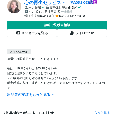
心の再生セラピスト YASUKO
本人確認
機密保持契約(NDA)
インボイス発行事業者
未登録
総販売実績
8,346
評価
5.0
フォロワー
512
無料で見積り相談
メッセージを送る
フォロー
512
スケジュール
待機中は即対応させていただきます！

朝は、10時くらいから22時くらいを

目安に活動をする予定にしています。

それ以外の時間も対応させていただく時もあります。

鑑定希望の方は、連絡いただければ、できるだけ合わすようにしますの
で、

希望の時間がある方は、ダイレクトメッセージで鑑定の希望をお知らせ
出品者の実績をもっと見る
ください。

今から鑑定をして欲しいという急ぎの希望にも、

できるだけ対応させていただきたいと思っていますので、

出品者のポートフォリオ
もっと見る