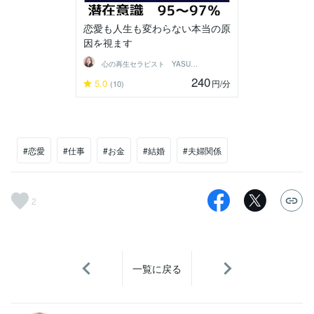
恋愛も人生も変わらない本当の原
因を視ます
心の再生セラピスト YASUKO
240
5.0
円
/分
(10)
#恋愛
#仕事
#お金
#結婚
#夫婦関係
2
一覧に戻る