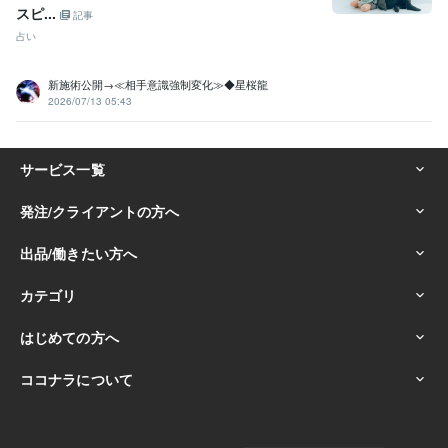
スピ...
記事
占い
新施術公開→≪相手意識強制変化≫◆星桜龍
2026/07/13 05:43