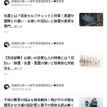
新施術公開→≪相手意識強制変化≫◆星桜龍
Google ドキュメント:5年
PowerPoint:3年
Word:3年
STORES:1年
2026/08/01 07:10
カラーミーショップ:15年
freee:6年
勘定奉行:1年
ChatGPT:1年
Canva:3年
生霊とは？症状セルフチェックと対策！悪霊や
霊障との違い・お祓いや厄払いと除霊の真実を
得意分野
占い
タロット占い・霊感・チャネリング・時マヤ
専門...
記事
恋愛
仕事
人間関係
開運
占い
悩み相談・カウンセリング
思考と現実の関係・脳の仕組み・考え方
恋愛
仕事
子育て
人間関係
新施術公開→≪相手意識強制変化≫◆星桜龍
2026/07/25 03:58
【完全診断】お祓いが必要な人の特徴とは？厄
払い・除霊・生霊・悪霊の違いと効果的な対処
法を...
記事
占い
新施術公開→≪相手意識強制変化≫◆星桜龍
2026/07/25 03:55
子供の教育の悩みを根本解決！我が子の才能を
開花させる魂の設計図と親子の宿命を読み解く