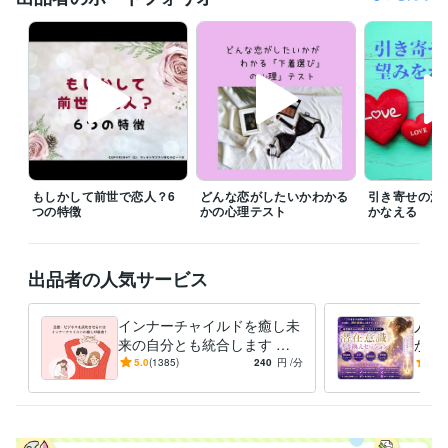
遠慮なく連絡してみてくださいね。

予約を押していただいた場合、

すぐに鑑定をと言われても◯時とか〇時半にしか

設定できないことがあります。

すぐに対応して欲しい時には、

待機をしますので、そちらを購入してください。

「すぐに鑑定して欲しい」、「なるべく早く聞いて欲しい。」

もしかして前世で恋人？6
どんな恋がしたいかわかる
引き寄せの法
その気持ちは、すごくわかりますので、

つの特徴
かの心理テスト
かなえる
待機をしていない時などは遠慮なく

ダイレクトメッセージをくださいね。

出品者の人気サービス
※外出中や予約対応がない限りは、

できるだけご希望に沿いたいと思っています。

インナーチャイルドを癒し未
人生
なお、鑑定中は、お返事ができない

来の自分とも統合します 両
が叶
仕組みになっていますので、お待ちください。

親へのネガティブな感情が
実を
5.0
(1385)
240
円
/分
4.8
お金や人間関係に影響して
に、
よろしくお願いいたします。
る？
てい
経験職種
エンジニア / 情報システム・社内SE
経験年数 : 4年