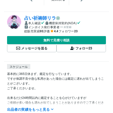
占い祈祷師リラ
本人確認
機密保持契約(NDA)
インボイス発行事業者
未登録
総販売実績
93
評価
4.4
フォロワー
23
無料で見積り相談
メッセージを送る
フォロー
23
スケジュール
基本的に365日休まず、鑑定を行なっています。

ですが体調不良や急な私用があった場合には鑑定に遅れが出てしまうこ
とがございます。

ご了承くださいませ。

出来るだけ24時間以内に鑑定することを心がけていますが

ご依頼が多い場合も遅れが出てしまうことがありますのでご了承くださ
いませ。

出品者の実績をもっと見る