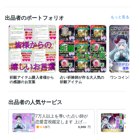
「こういった内容の鑑定はできますか？」などのご不明点がございまし
たら

購入前にお気軽にDMからご連絡くださいませ。
出品者のポートフォリオ
もっと見る
受賞歴
総フォロワー数8万人突破
Instagramフォロワー数1万人突破
TikTok
フォロワー数2000人突破
LINE登録者7万人突破
資格・検定
恋愛アドバイザー
取得年 : 2015年
姓名鑑定士
取得年 : 2016年
数秘術鑑定士
取得年 : 2017年
チャネリングアドバイザー
取得年 : 2018年
天然石鑑定士
取得年 : 2021年
祈願アイテム購入者様から
占い祈祷師が作る大人気の
ワンコイン運
の感謝のお言葉
祈願アイテム
得意分野
占い
♡恋愛全般♡霊視鑑定
縁結び祈祷、復縁祈祷
運勢占い
恋愛
霊視
縁結び
復縁
祈祷
複雑な恋愛
不倫
浮気
出品者の人気サービス
相手の気持ち
占い
悩み相談・カウンセリング
恋愛相談
恋愛
片想い
復縁
相談
恋愛相談
占い
不倫
浮気
複雑な恋愛
7万人以上を導いた占い師が
恋愛
離婚
恋愛霊視鑑定します 上げ鑑
よる
定なしで、私が視たものをお
にし
4.4
(87)
3,000
円
4.3
伝えします
引き