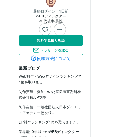
最終ログイン：
1日前
WEBディレクター
30代後半
男性
無料で見積り相談
メッセージを送る
依頼方法について
最新ブログ
Web制作・Webデザインランキングで
1位を取りまし...
制作実績：愛知つのだ産業医事務所株
式会社様/LP制作
制作実績：一般社団法人日本ダイエッ
トアカデミー協会様...
LP制作ランキング1位を取りました。
業界歴10年以上のWEBディレクター