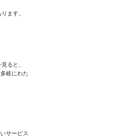
あります。
を見ると、
は多岐にわた
。
多いサービス