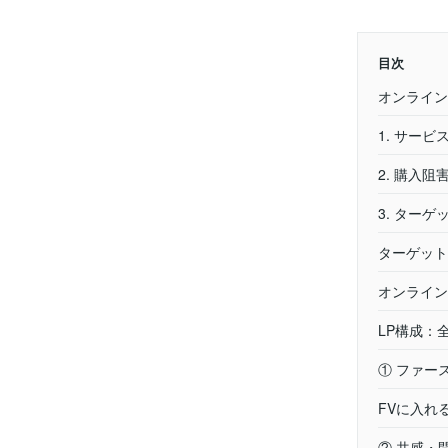
目次
オンライン
1. サー
2. 購入
3. ター
ターゲット
オンライン
LP構成：
① ファー
FVに入れ
② 共感・