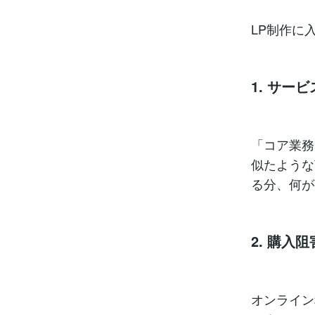
LP制作に
1. サー
「コア業務
似たような
る分、何が
2. 購入
オンライン