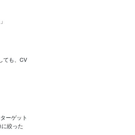
）」
」
しても、CV
とターゲット
像に絞った