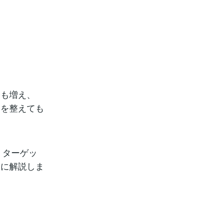
合も増え、
ジを整えても
、ターゲッ
的に解説しま