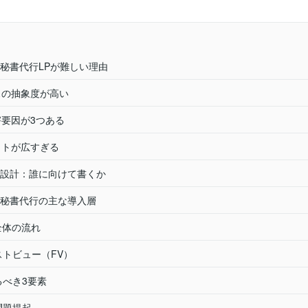
秘書代行LPが難しい理由
ビスの抽象度が高い
阻害要因が3つある
ゲットが広すぎる
設計：誰に向けて書くか
秘書代行の主な導入層
全体の流れ
ストビュー（FV）
るべき3要素
問題提起