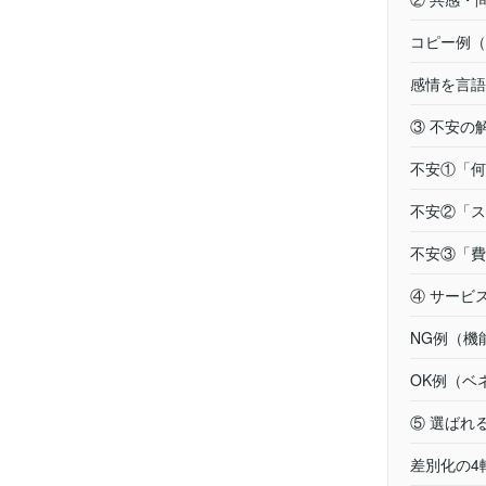
コピー例（
感情を言語
③ 不安の
不安①「何
不安②「ス
不安③「費
④ サービ
NG例（機
OK例（ベ
⑤ 選ばれ
差別化の4