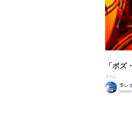
「ボズ
コラム
李レ
2026/03/