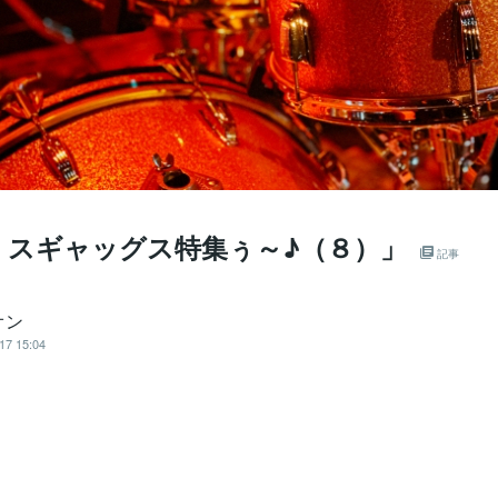
・スギャッグス特集ぅ～♪（８）」
記事
オン
17 15:04