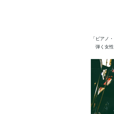
「ピアノ・
弾く女性