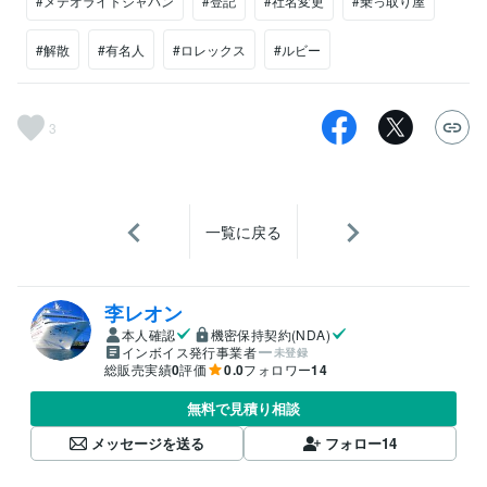
#メテオライトジャパン
#登記
#社名変更
#乗っ取り屋
#解散
#有名人
#ロレックス
#ルビー
3
一覧に戻る
李レオン
本人確認
機密保持契約(NDA)
インボイス発行事業者
未登録
総販売実績
0
評価
0.0
フォロワー
14
無料で見積り相談
メッセージを送る
フォロー
14