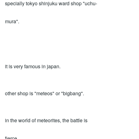
specially tokyo shinjuku ward shop "uchu-
mura".
it is very famous in japan.
other shop is "meteos" or "bigbang".
in the world of meteorites, the battle is
fierce.