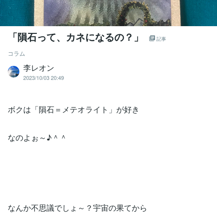
「隕石って、カネになるの？」
記事
コラム
李レオン
2023/10/03 20:49
ボクは「隕石＝メテオライト」が好き
なのよぉ～♪＾＾
なんか不思議でしょ～？宇宙の果てから