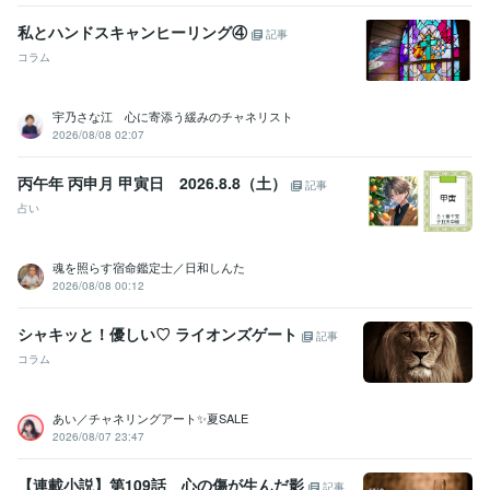
私とハンドスキャンヒーリング④
記事
コラム
宇乃さな江 心に寄添う緩みのチャネリスト
2026/08/08 02:07
丙午年 丙申月 甲寅日 2026.8.8（土）
記事
占い
魂を照らす宿命鑑定士／日和しんた
2026/08/08 00:12
シャキッと！優しい♡ ライオンズゲート
記事
コラム
あい／チャネリングアート✨夏SALE
2026/08/07 23:47
【連載小説】第109話 心の傷が生んだ影
記事