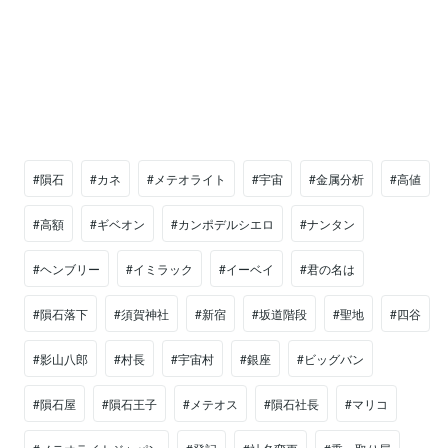
#隕石
#カネ
#メテオライト
#宇宙
#金属分析
#高値
#高額
#ギベオン
#カンポデルシエロ
#ナンタン
#ヘンブリー
#イミラック
#イーベイ
#君の名は
#隕石落下
#須賀神社
#新宿
#坂道階段
#聖地
#四谷
#影山八郎
#村長
#宇宙村
#銀座
#ビッグバン
#隕石屋
#隕石王子
#メテオス
#隕石社長
#マリコ