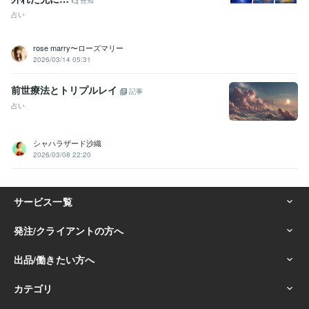
告知
占い
rose marry〜ローズマリー
2026/03/14 05:31
前世療法とトリプルレイ
記事
占い
シャハラザード沙織
2026/03/08 22:20