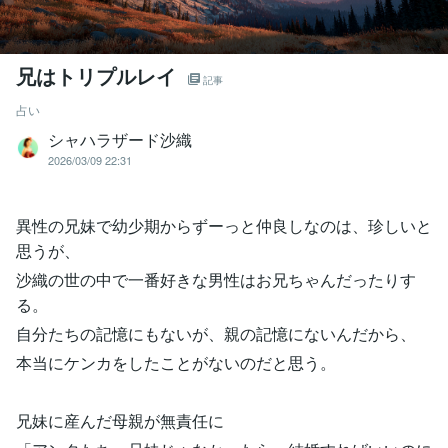
兄はトリプルレイ
記事
占い
シャハラザード沙織
2026/03/09 22:31
異性の兄妹で幼少期からずーっと仲良しなのは、珍しいと
思うが、
沙織の世の中で一番好きな男性はお兄ちゃんだったりす
る。
自分たちの記憶にもないが、親の記憶にないんだから、
本当にケンカをしたことがないのだと思う。
兄妹に産んだ母親が無責任に