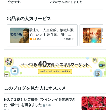
受賞歴
分けです。
ングのサムネにしました！
ココナラ　プラチナランクイン
ココナラ販売数100件
ココナラ販売
数300件
ココナラ販売数500件
ココナラ　認定占い師
ココナラ販売
数800件
ココナラ販売件数1000件
出品者の人気サービス
資格・検定
介護福祉士
取得年 : 2005年
最速で、人生全般、紫微斗数
何で
ケアマネジャー（介護支援専門員）
で占います 出生地、誕生
取得年 : 2007年
コイ
日、出生時間がわかる方、人
問だ
精神保健福祉士
取得年 : 2008年
5.0
(29)
4,000
円
5.0
生全般を占います。
鑑定
保育士
取得年 : 2010年
社会福祉士
取得年 : 2011年
メンタルヘルスマネジメント検定
取得年 : 2017年
得意分野
占い
霊感タロット、オラクルカードなどの占い
現実的な相談、カウ
ンセリング
学歴
愛知学院大学
1990年3月 ~ 1994年2月
このブログを見た人にオススメ
NO.７２嬉しいご報告（ツインレイを体感でき
たご報告）を頂きました
記事