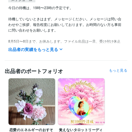
今日の待機は、19時〜23時の予定です。

待機していないときはまず、メッセージください。メッセージは問い合
わせやご挨拶、報告程度にお願いしております。お時間のない方も事前
に問い合わせをお願いします。

8月5日〜8日まで、お休みします。ファイル出品は一旦、受け付け休止
にしますが、その後、復活予定です。この期間は電話鑑定もお休みしま
出品者の実績をもっと見る
す。

深夜待機は基本的に水曜日と金曜日です。月、火、水、金は、日中の鑑
定は出来ません。御了承ください。

出品者のポートフォリオ
もっと見る
以前同様、深夜帯の鑑定希望の方は、少なくとも前々日までのご予約を
お願いします。寝ている間にメールをいただいても、対応できません。
ご了承ください。

※予約の方は、翌日を含め、第三希望まで、お願いします。待機時間内で
の予約をお願いしております。
職歴
とある自治体
2010年3月 ~ 2024年11月
恋愛のエネルギーのおすそ
覚えないタロットリーディ