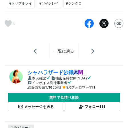
#トリプルレイ
#ツインレイ
#シンクロ
6
一覧に戻る
シャハラザード沙織
本人確認
機密保持契約(NDA)
インボイス発行事業者
総販売実績
1,305
評価
5.0
フォロワー
111
無料で見積り相談
メッセージを送る
フォロー
111
スケジュール