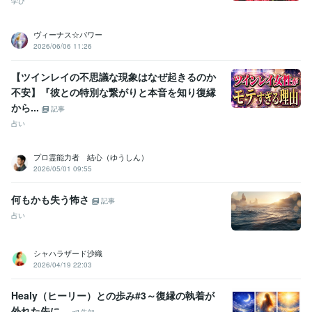
学び
ヴィーナス☆パワー
2026/06/06 11:26
【ツインレイの不思議な現象はなぜ起きるのか
不安】『彼との特別な繋がりと本音を知り復縁
から...
記事
占い
プロ霊能力者 結心（ゆうしん）
2026/05/01 09:55
何もかも失う怖さ
記事
占い
シャハラザード沙織
2026/04/19 22:03
Healy（ヒーリー）との歩み#3～復縁の執着が
外れた先に…