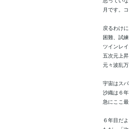
思っていな
月です。コ
戻るわけに
困難、試練
ツインレイ
五次元上昇
元々波乱万
宇宙はスパ
沙織は６年
急にここ最
６年目だよ