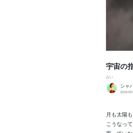
宇宙の
占い
シャ
2024/09/
月も太陽も
こうなって