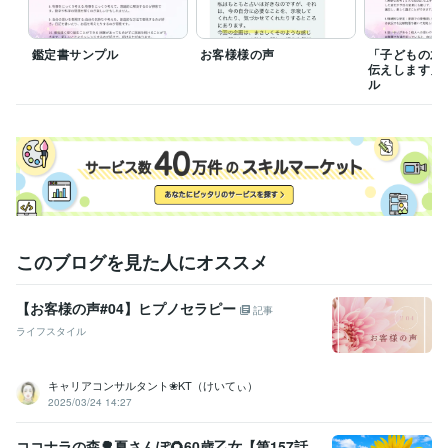
鑑定書サンプル
お客様様の声
「子どもの才
伝えします」
ル
このブログを見た人にオススメ
【お客様の声#04】ヒプノセラピー
記事
ライフスタイル
キャリアコンサルタント❀KT（けいてぃ）
2025/03/24 14:27
ココナラの森🌳夏さんぽ🌻60歳乙女【第157話