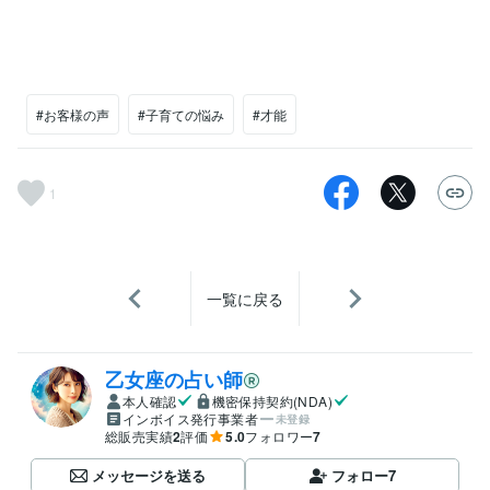
#お客様の声
#子育ての悩み
#才能
1
一覧に戻る
乙女座の占い師
本人確認
機密保持契約(NDA)
インボイス発行事業者
未登録
総販売実績
2
評価
5.0
フォロワー
7
メッセージを送る
フォロー
7