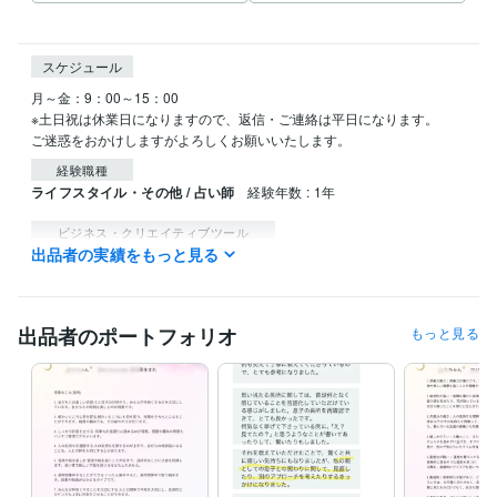
スケジュール
月～金：9：00～15：00

※土日祝は休業日になりますので、返信・ご連絡は平日になります。

ご迷惑をおかけしますがよろしくお願いいたします。
経験職種
ライフスタイル・その他 / 占い師
経験年数 : 1年
ビジネス・クリエイティブツール
出品者の実績をもっと見る
Excel:15年
Google スプレッドシート:1年
Google ドキュメント:1年
Word:15年
ChatGPT:0年
Canva:1年
得意分野
出品者のポートフォリオ
もっと見る
占い
西洋占星術による性格分析
占い
子育て