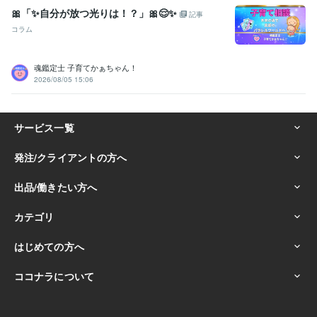
🎀「✨️自分が放つ光りは！？」🎀😌✨️
記事
コラム
魂鑑定士 子育てかぁちゃん！
2026/08/05 15:06