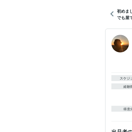
初めま
でも屋
スケジ
経験
得意
出品者