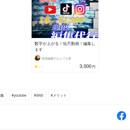
数字が上がる！短尺動画！編集し
ます
動画編集のなんでも屋
3,000
-
円
編集
#youtube
#SNS
#メリット