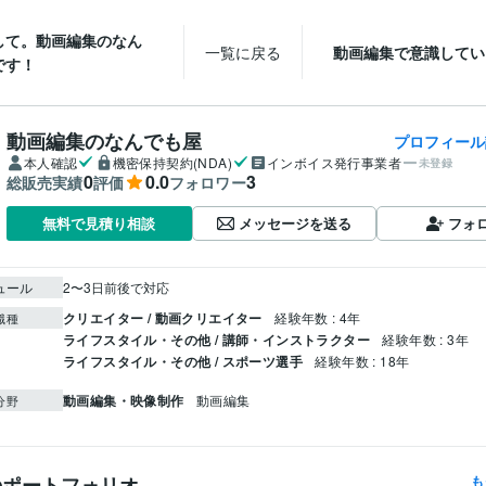
して。動画編集のなん
一覧に戻る
動画編集で意識してい
です！
動画編集のなんでも屋
プロフィール
本人確認
機密保持契約(NDA)
インボイス発行事業者
未登録
0
0.0
3
総販売実績
評価
フォロワー
メッセージを送る
フォ
無料で見積り相談
ュール
2〜3日前後で対応
クリエイター / 動画クリエイター
経験年数 : 4年
職種
ライフスタイル・その他 / 講師・インストラクター
経験年数 : 3年
ライフスタイル・その他 / スポーツ選手
経験年数 : 18年
動画編集・映像制作
動画編集
分野
のポートフォリオ
も