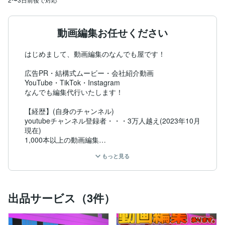
動画編集お任せください
はじめまして、動画編集のなんでも屋です！

広告PR・結構式ムービー・会社紹介動画

YouTube・TikTok・Instagram

なんでも編集代行いたします！

【経歴】(自身のチャンネル)

youtubeチャンネル登録者・・・3万人越え(2023年10月
現在)

1,000本以上の動画編集

最高視聴回数・・・517万回再生

もっと見る
累計視聴回数・・・4,726万回再生

【できること】

①カット

出品サービス（3件）
②テロップ挿入

③BGM、効果音挿入

④色調補正
