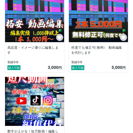
⑤エフェクト

⑥モザイク挿入

⑦サムネイル作成

【納品目安】

素材受け取り後、1週間前後で納品

※完璧に仕上げさせて頂きます！

(お急ぎ納品も対応可能)

高品質・イメージ通りに編集しま
何度でも修正可(無料) 動画編集
【動画編集で意識していること】

す
を代行します
クライアント様のご要望に沿った編集

見やすや

0
0
実績
件
実績
件
3,000
5,000
(動画のテンポ感やテロップ等のカラーリング)

円
円
購入可能
購入可能
面白さ

(視聴者の方が飽きないよう適度な編集でのツッコミ等)

【編集ソフト】

・Premiere Pro/Photo Shop
数字が上がる！短尺動画！編集し