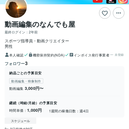
動画編集のなんでも屋
最終ログイン：
2年前
スポーツ指導員・動画クリエイター
男性
本人確認
機密保持契約(NDA)
インボイス発行事業者
未登録
3
フォロワー
納品ごとの予算目安
動画編集・映像制作
3,000円〜
動画編集
継続（時給/月給）の予算目安
1,000円
時間単価：
1週間の稼働日数：
週4日
スケジュール
2〜3日前後で対応