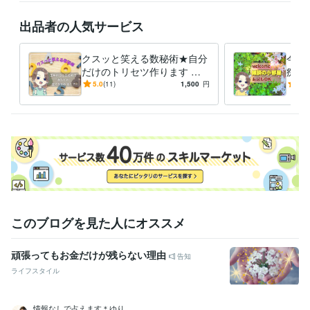
旅行

温泉

出品者の人気サービス
ロウリュ

名探偵コナンetc.

クスッと笑える数秘術★自分
今す
これらの話題になると、私のテンションが上がる恐れがあるのでご注意
だけのトリセツ作ります 先
痴・
ください(笑)

着10名ワンコイン★生きづら
のま
5.0
(11)
1,500
円
5.0
いを自分らしくに変える★
しく
♡ ••┈┈┈•• ♡

出勤日は8:00～19:00まで拘束されています。

メッセージのお返事が遅くなることが多いので、ご理解いただければ幸
経験職種
カスタマーサポート・カスタマーサクセス / カスタマーサポート・ヘ
ルプデスク
経験年数 : 5年
ライフスタイル・その他 / マッサージ師・セラピスト
経験年数 : 7年
このブログを見た人にオススメ
職歴
CHEEP*PIXY
2017年2月 ~ 現在
頑張ってもお金だけが残らない理由
告知
受賞歴
ライフスタイル
ココナラ★レギュラーランク
ココナラ★ゴールドランク
ココナラ★
プラチナランク
ココナラ★ゴールドランク
情報なしで占えます＊ゆり