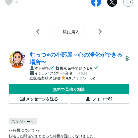
10
一覧に戻る
むっつ⭐の小部屋～心の浄化ができる
場所〜
本人確認
機密保持契約(NDA)
インボイス発行事業者
未登録
総販売実績
81
評価
4.9
フォロワー
82
無料で見積り相談
メッセージを送る
フォロー
82
スケジュール
※※待機について※※

転職した関係でまとまった待機が難しくなりました。
