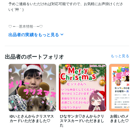
予めご連絡をいただければ対応可能ですので、お気軽にお声掛けくださ
い( ´艸｀)

♡ ••┈基本情報┈••♡

✅21:00〜23:00は対応できるように心掛けていますが、母業務の関係で
出品者の実績をもっと見る
難しいこともあります。

✅本業が休みの日は日中も対応できることがあるので、ご希望があれば
お問い合わせください。

✅仕事中はすぐにお返事できないことも多いです。

出品者のポートフォリオ
もっと見る
✅『今すぐ電話する』になっているときはお気軽にご利用下さい。

✅日時予約も大歓迎です！

メッセージ、お問い合わせをいただけると、非常に喜びます( ´艸｀)

┈┈┈┈┈┈┈ ❁ ❁ ❁ ┈┈┈┈┈┈

私の『好き』は、

パワーストーン

CITTA手帳

コストコ

ゆいとさんからクリスマス
ひなサンタ♡さんからクリ
お祝いのメッ
ドライブ

カードいただきました♡
スマスカードいただきまし
きました♡
スターバックス

た
釣り
