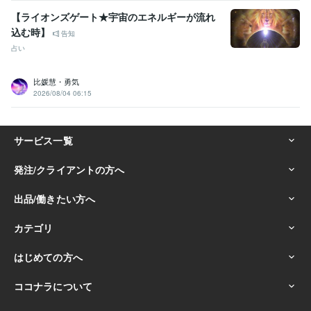
【ライオンズゲート★宇宙のエネルギーが流れ
込む時】
告知
占い
比媛慧・勇気
2026/08/04 06:15