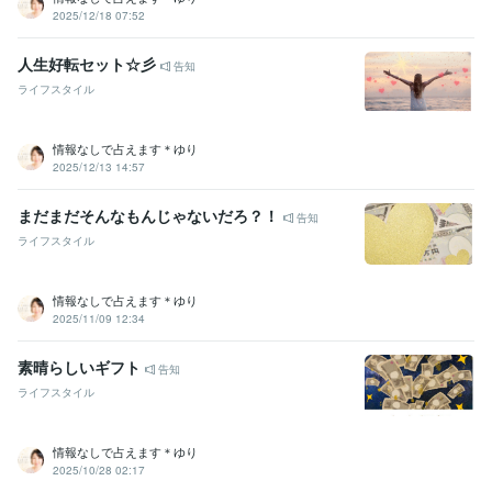
2025/12/18 07:52
資格・検定
パワーストーンセラピスト
取得年 : 2016年
人生好転セット☆彡
カラーセラピスト
取得年 : 2017年
告知
普通自動車第一種運転免許
取得年 : 1996年
ライフスタイル
得意分野
悩み相談・カウンセリング
カラーセラピー
雑談／話し相手／愚痴聞
情報なしで占えます＊ゆり
き
パワーストーンのご提案
2025/12/13 14:57
電話相談サービス
お悩み相談
話し相手
占い
数秘術鑑定
オラクルカード
まだまだそんなもんじゃないだろ？！
告知
数秘術鑑定
オラクルカード
ライフスタイル
学歴
富山県立雄峰高等学校大沢野分校
1994年3月 ~ 1998年2月
情報なしで占えます＊ゆり
2025/11/09 12:34
素晴らしいギフト
告知
ライフスタイル
情報なしで占えます＊ゆり
2025/10/28 02:17