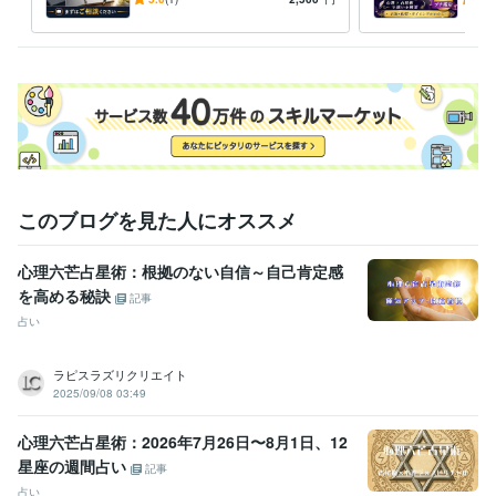
6年
ート
です
職歴
ラピスラズリクリエイト
2023年7月 ~ 現在
受賞歴
化粧品検定
「自宅を最強のパワースポット化」 自然の高波動に触れ
る日常
美容師
心理六芒占星術総合鑑定
心理六芒占星術スピリチュ
アル鑑定
このブログを見た人にオススメ
資格・検定
美容師・管理美容師
取得年 : 1982年
日本化粧品検定2級
取得年 : 2022年
心理六芒占星術：根拠のない自信～自己肯定感
を高める秘訣
記事
得意分野
占い
心理六芒占星術
美容師・化粧品検定合格者
デザイナー
占い
語学力
ラピスラズリクリエイト
英語
日常会話レベル
2025/09/08 03:49
心理六芒占星術：2026年7月26日〜8月1日、12
星座の週間占い
記事
占い