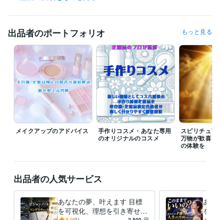
返信は翌日になる場合がございます。

心理六芒占星術は過去様々な方の悩みを解決してきた独自の心理学と占
星術を融合させた占いです。

出品者のポートフォリオ
もっと見る
自宅、店舗、会社のパワースポット化のご相談も！

化粧品レシピでは、美容師、化粧品検定合格者が手作りコスメレシピを
お届けします。

あなたの肌の悩みに合わせた厳選素材で、安全安心な手作り化粧品が作
れるようになります。

メイクアップのアドバイス
手作りコスメ・あなた専用
スピリチュア
自然の素材で作る化粧品、使い方を詳細解説致します。

のオリジナルのコスメ
万物が歓喜し
の体験を
経験職種
デザイナー / Webデザイナー
経験年数 : 31年
出品者の人気サービス
クリエイター / 作家
経験年数 : 30年
営業 / 個人営業
経験年数 : 36年
あなたの夢、叶えます 目標
あな
経営・マネジメント / 経営者・CEO・COO
経験年数 : 36年
を可視化、理想を引き寄せる
を解
ライフスタイル・その他 / 美容師・ネイリスト・美容家
経験年数 : 3
ビジョンノート・曼荼羅チャ
聴き
5.0
(1)
2,500
円
5.0