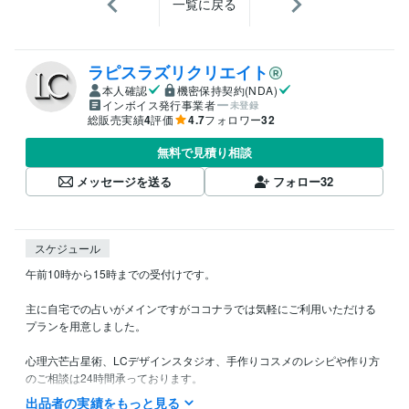
一覧に戻る
ラピスラズリクリエイト
本人確認
機密保持契約(NDA)
インボイス発行事業者
未登録
総販売実績
4
評価
4.7
フォロワー
32
無料で見積り相談
メッセージを送る
フォロー
32
スケジュール
午前10時から15時までの受付けです。

主に自宅での占いがメインですがココナラでは気軽にご利用いただける
プランを用意しました。

心理六芒占星術、LCデザインスタジオ、手作りコスメのレシピや作り方
のご相談は24時間承っております。

出品者の実績をもっと見る