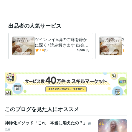
基本は夜のお時間でのご案内となりますが、

日程によってはお昼のお時間でも調整可能です。

ご希望の方はご購入後、トークルームにて

出品者の人気サービス
・第1希望

・第2希望

・第3希望

ツインレイ⭐️魂のご縁を静か
将来
を【00分／30分】単位でお知らせください。

に深く⭐️読み解きます 出会い
で思
の意味と魂の学びを、やさし
理に
5.0
(3)
3,000
円
4.9
確認後、ご返信いたします。

い文章でお伝えします
ち止
す。
お願い

落ち着いた対話を大切にしているため、

状況によってはすぐにお応えできない場合もあります。

その点、あらかじめご了承ください。

必要なときに、

このブログを見た人にオススメ
安心して立ち寄れる場所でありたいと思っています。

もし今がそのタイミングでしたら、

神浄化メソッド「これ…本当に消えたの？」
記事