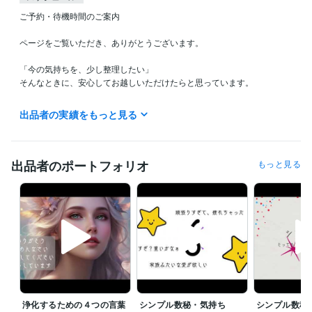
ご予約・待機時間のご案内

ページをご覧いただき、ありがとうございます。

「今の気持ちを、少し整理したい」

そんなときに、安心してお越しいただけたらと思っています。

夜の待機について

出品者の実績をもっと見る
現在、

【22:00〜24:00頃】に待機していることが多いです。

出品者のポートフォリオ
もっと見る
その日の状況によりますが、

タイミングが合えばそのままご利用いただけます。

「今、少しだけ話したい」

そんな夜にも、静かにお待ちしています。

ご予約枠について

落ち着いて対話をしたい方のために、

事前予約もお受けしています。

浄化するための４つの言葉
シンプル数秘・気持ち
シンプル数秘