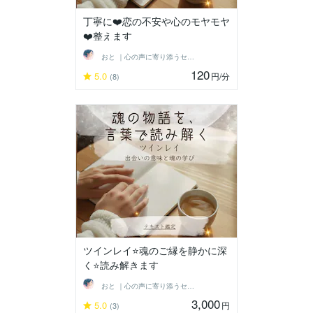
丁寧に❤️恋の不安や心のモヤモヤ
❤️整えます
おと ｜心の声に寄り添うセラピスト
120
5.0
円
/分
(8)
ツインレイ⭐️魂のご縁を静かに深
く⭐️読み解きます
おと ｜心の声に寄り添うセラピスト
3,000
5.0
円
(3)