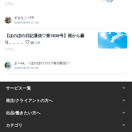
コラム
ずまなこ✨FP
2026/08/06 21:30
【ほのぼの日記通信♡第1839号】雨から曇
り、、、、♡
記事
コラム
まーsa。♡ほのぼのブログ毎日配信♡
2026/08/06 20:53