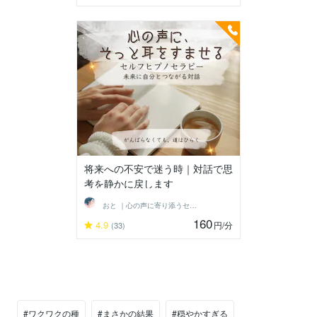
将来への不安で迷う時｜対話で思
考を静かに戻します
おと ｜心の声に寄り添うセラピスト
160
4.9
円
/分
(33)
#ワクワクの種
#まさかの結果
#穏やかすぎる