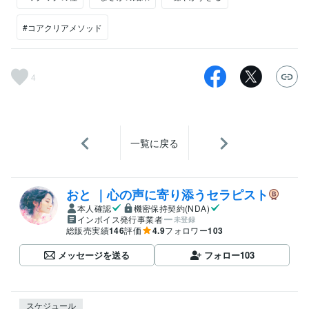
#コアクリアメソッド
4
一覧に戻る
おと ｜心の声に寄り添うセラピスト
本人確認
機密保持契約(NDA)
インボイス発行事業者
未登録
総販売実績
146
評価
4.9
フォロワー
103
メッセージを送る
フォロー
103
スケジュール