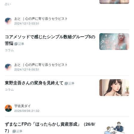
経験職種
占い
ライフスタイル・その他 / 占い師
経験年数 : 5年
ライフスタイル・その他 / 講師・インストラクター
経験年数 : 10年
おと ｜心の声に寄り添うセラピスト
ライフスタイル・その他 / スタイリスト
経験年数 : 8年
2024/12/13 03:01
ライフスタイル・その他 / マッサージ師・セラピスト
経験年数 : 18
年
コアメソッドで感じたシンプル数秘グループ5の
苦悩
受賞歴
記事
チョットした出会いで、人生は好転する！
波動干渉と口癖共振実験
コラム
ココナラデビューしました。
おと ｜心の声に寄り添うセラピスト
資格・検定
2024/12/19 00:51
整体師
取得年 : 2005年
カラーセラピスト
取得年 : 2011年
東野圭吾さんの変身を見終えて
記事
家族療法カウンセラー
取得年 : 2011年
コラム
得意分野
悩み相談・カウンセリング
コミニケーション、ヒーリング
宇佐美ダイ
メンタルヘルスケア
ヒーリング
リーディング
2026/08/06 21:32
占い
数秘術、カード
エネルギーワーク
占い
ライトワーカー
レイキ
ダウジング
ずまなこFPの「ほったらかし資産形成」（26/8/
7）
記事