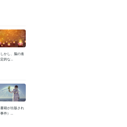
。しかし、脳の進
的な...
書籍が出版され
件）...