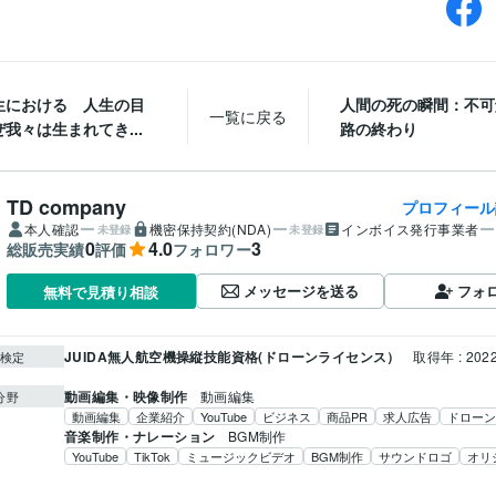
生における 人生の目
人間の死の瞬間：不可
一覧に戻る
我々は生まれてき...
路の終わり
TD company
プロフィール
本人確認
機密保持契約(NDA)
インボイス発行事業者
未登録
未登録
0
4.0
3
総販売実績
評価
フォロワー
メッセージを送る
フォ
無料で見積り相談
JUIDA無人航空機操縦技能資格(ドローンライセンス）
取得年 : 202
検定
動画編集・映像制作
動画編集
分野
動画編集
企業紹介
YouTube
ビジネス
商品PR
求人広告
ドローン
音楽制作・ナレーション
BGM制作
YouTube
TikTok
ミュージックビデオ
BGM制作
サウンドロゴ
オリ