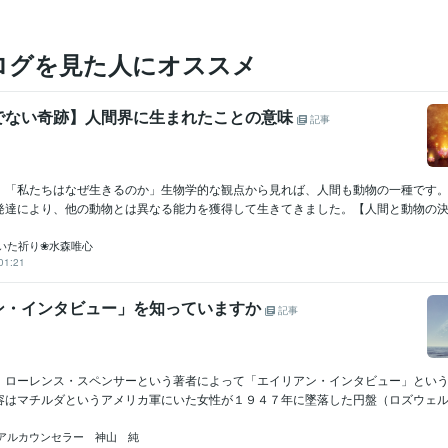
ログを見た人にオススメ
でない奇跡】人間界に生まれたことの意味
記事
」「私たちはなぜ生きるのか」生物学的な観点から見れば、人間も動物の一種です
発達により、他の動物とは異なる能力を獲得して生きてきました。【人間と動物の決定
いた祈り❀水森唯心
01:21
ン・インタビュー」を知っていますか
記事
ーレンス・スペンサーという著者によって「エイリアン・インタビュー」という
容はマチルダというアメリカ軍にいた女性が１９４７年に墜落した円盤（ロズウェル事
アルカウンセラー 神山 純