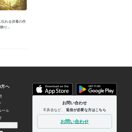
に伝わる供養の作
...