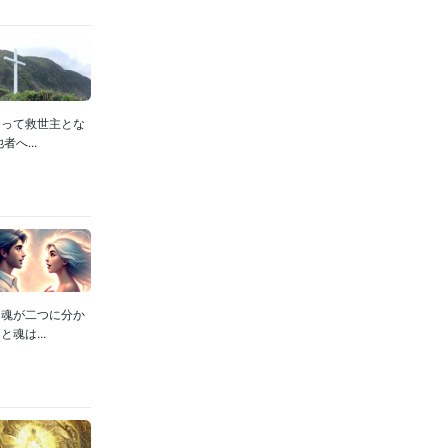
って救世主とな
へ...
た魂が二つに分か
魂は...