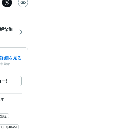
解な旅
詳細を見る
未登録
ロー
3
2年
空撮
ジナルBGM