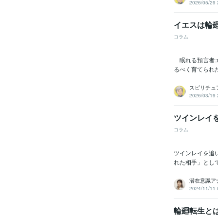
2026/05/29 
イエスは輪
コラム
眠れる預言者エ
るべく育てられ
スピリチュ
2026/03/19 
ツインレイ
コラム
ツインレイを追
れた相手」とし
潜在意識ア
2024/11/11 
輪廻転生と