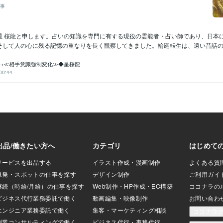
事
星 桜龍と申します。占いの知識を専門に有する現役の霊能者・占い師であり、日本
そして人の心に残る記憶の重なりを長く観察してきました。輪廻転生は、遠い昔話の飾り
→≪相手意識強制変化≫◆星桜龍
00:44