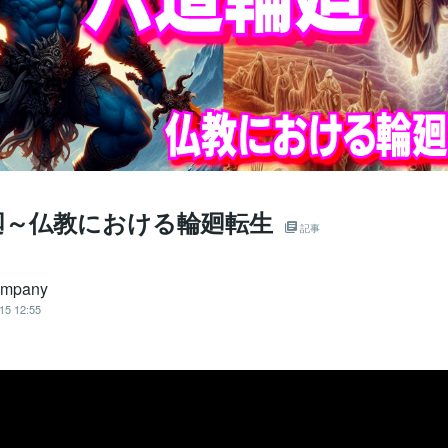
廻～仏教における輪廻転生
記事
ompany
15 12:55