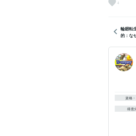
4
輪廻転
的：なぜ
資格・
得意