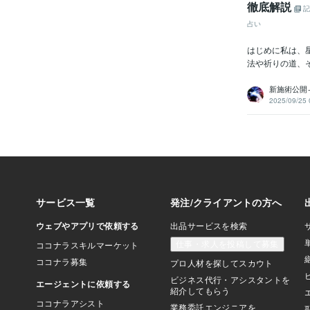
徹底解説
記
占い
はじめに私は、
法や祈りの道、
新施術公開
2025/09/25 