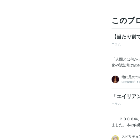
このブ
【当たり前
コラム
「人間とは何か
化や認知能力の
地に足のつ
2026/03/01 
「エイリア
コラム
２００８年、ロ
ました。本の内
スピリチュ