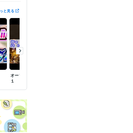
っと見る
オープニング・サンプル
企業プロモーション動
サウン
１
画 サンプル
１