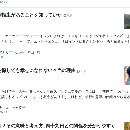
20:09
廻転生があることを知っていた
記事
ドガーケーシーのリーデイングによればイエスキリストはユダヤ教エッセネ派によ
たという。 そして、エッセネ派を出た後はインドに赴きヒンドゥー教と仏教から他者
アルカウンセラー 神山 純
20:56
を探しても幸せになれない本当の理由
記事
いかけても、人生が変わらない理由スピリチュアルの世界には、「前世で一つだっ
て語られるツインレイという概念があります。けれど、最新の意識の仕組みから見ると
ナリスト 吉村京子
09:17
は？その意味と考え方､四十九日との関係を分かりやすく