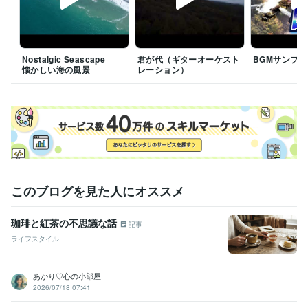
Nostalgic Seascape
君が代（ギターオーケスト
BGMサンプル
懐かしい海の風景
レーション）
このブログを見た人にオススメ
珈琲と紅茶の不思議な話
記事
ライフスタイル
あかり♡心の小部屋
2026/07/18 07:41