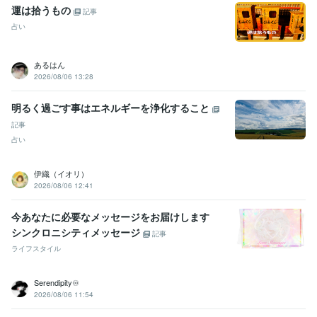
運は拾うもの
記事
占い
あるはん
2026/08/06 13:28
明るく過ごす事はエネルギーを浄化すること
記事
占い
伊織（イオリ）
2026/08/06 12:41
今あなたに必要なメッセージをお届けします
シンクロニシティメッセージ
記事
ライフスタイル
Serendipity♾️
2026/08/06 11:54