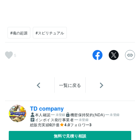
#魂の起源
#スピリチュアル
5
一覧に戻る
TD company
本人確認
機密保持契約(NDA)
未登録
未登録
インボイス発行事業者
未登録
総販売実績
0
評価
4.0
フォロワー
3
無料で見積り相談