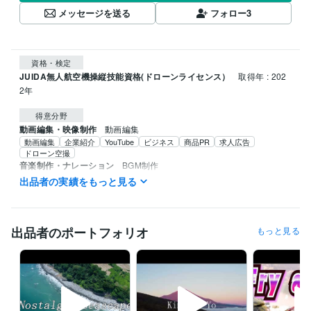
メッセージを送る
フォロー
3
資格・検定
JUIDA無人航空機操縦技能資格(ドローンライセンス）
取得年 : 202
2年
得意分野
動画編集・映像制作
動画編集
動画編集
企業紹介
YouTube
ビジネス
商品PR
求人広告
ドローン空撮
音楽制作・ナレーション
BGM制作
YouTube
TikTok
ミュージックビデオ
BGM制作
サウンドロゴ
出品者の実績をもっと見る
オリジナルBGM
出品者のポートフォリオ
もっと見る