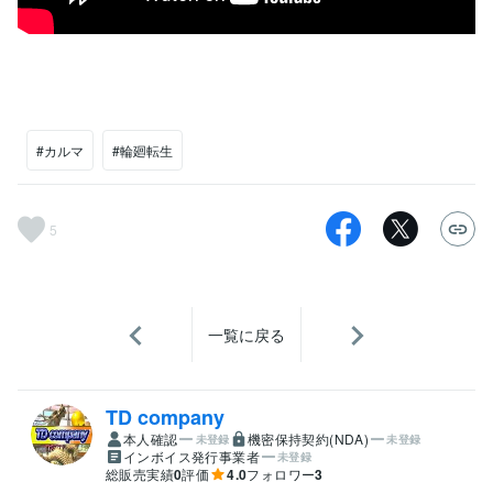
#カルマ
#輪廻転生
5
一覧に戻る
TD company
本人確認
機密保持契約(NDA)
未登録
未登録
インボイス発行事業者
未登録
総販売実績
0
評価
4.0
フォロワー
3