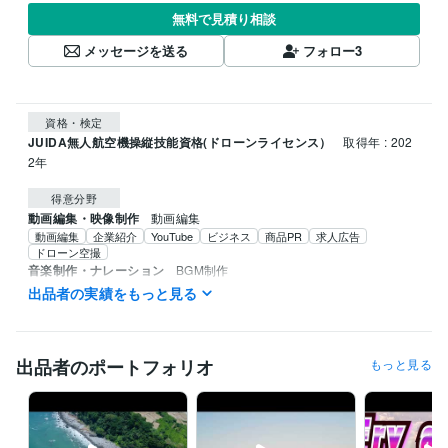
無料で見積り相談
メッセージを送る
フォロー
3
資格・検定
JUIDA無人航空機操縦技能資格(ドローンライセンス）
取得年 : 202
2年
得意分野
動画編集・映像制作
動画編集
動画編集
企業紹介
YouTube
ビジネス
商品PR
求人広告
ドローン空撮
音楽制作・ナレーション
BGM制作
YouTube
TikTok
ミュージックビデオ
BGM制作
サウンドロゴ
出品者の実績をもっと見る
オリジナルBGM
出品者のポートフォリオ
もっと見る