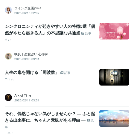
ウイング企画yuka
2026/06/16 22:37
シンクロニシティが起きやすい人の特徴5選「偶
然がやたら起きる人」の不思議な共通点
記事
占い
咲良｜恋愛占い 心導師
2026/03/06 09:31
人生の扉を開ける「周波数」
記事
コラム
Ark of Time
2026/02/11 03:31
それ、偶然じゃない気がしませんか？ ― ふと起
きる出来事に、ちゃんと意味がある理由 ―
記
事
コラム