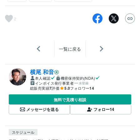
2
一覧に戻る
横尾 和音
本人確認
機密保持契約(NDA)
インボイス発行事業者
未登録
総販売実績
7
評価
5.0
フォロワー
14
無料で見積り相談
メッセージを送る
フォロー
14
スケジュール