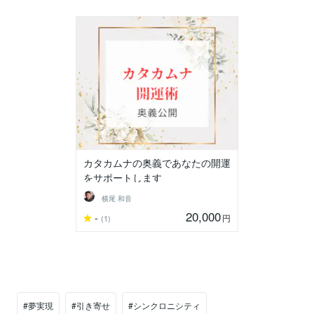
カタカムナの奥義であなたの開運
をサポートします
横尾 和音
20,000
-
円
(1)
#夢実現
#引き寄せ
#シンクロニシティ