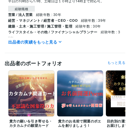
平日の10時から17時、土曜日は１０時より14時まで対応可。
経験職種
営業 / 法人営業
経験年数 : 30年
経営・マネジメント / 経営者・CEO・COO
経験年数 : 39年
建築・土木・施工管理 / 施工管理・監理
経験年数 : 30年
ライフスタイル・その他 / ファイナンシャルプランナー
経験年数 : 3
0年
出品者の実績をもっと見る
職歴
株式会社エレクトロンコミュニティ
1995年4月 ~ 現在
出品者のポートフォリオ
もっと見る
受賞歴
中小企業創造活動促進法（快適環境を促進する素材及び適合法）
カ
タカムナ講座、イヤシロチ化講座
資格・検定
ファイナンシャルプランナー
取得年 : 1997年
防災士
取得年 : 2018年
相続士
取得年 : 2018年
得意分野
住まい・美容・生活相談
開運のコンサルタント、開運グッズの販売
貴方の願いを引き寄せる・
貴方のお名前で開運のポエ
目的別の運気
カタカムナの願望カード
ムを創りましょう！
お届けします
住まい・美容・生活相談
環境のイヤシロチ化