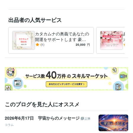
学歴
九州産業大学
1975年3月 ~ 1980年2月
出品者の人気サービス
語学力
英語
日常会話レベル
カタカムナの奥義であなたの
あな
開運をサポートします 豪華
カー
なプレゼントと解説で、開運
たを
-
(1)
20,000
円
5.0
のメカニズムが身につきます
的に
さい
このブログを見た人にオススメ
2026年6月17日 宇宙からのメッセージ
記事
コラム