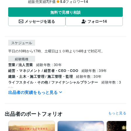
総販売実績
7
評価
5.0
フォロワー
14
無料で見積り相談
メッセージを送る
フォロー
14
スケジュール
平日の10時から17時、土曜日は１０時より14時まで対応可。
経験職種
営業 / 法人営業
経験年数 : 30年
経営・マネジメント / 経営者・CEO・COO
経験年数 : 39年
建築・土木・施工管理 / 施工管理・監理
経験年数 : 30年
ライフスタイル・その他 / ファイナンシャルプランナー
経験年数 : 3
0年
出品者の実績をもっと見る
職歴
株式会社エレクトロンコミュニティ
1995年4月 ~ 現在
出品者のポートフォリオ
もっと見る
受賞歴
中小企業創造活動促進法（快適環境を促進する素材及び適合法）
カ
タカムナ講座、イヤシロチ化講座