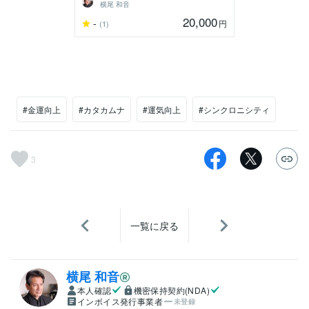
横尾 和音
20,000
-
円
(1)
#金運向上
#カタカムナ
#運気向上
#シンクロニシティ
3
一覧に戻る
横尾 和音
本人確認
機密保持契約(NDA)
インボイス発行事業者
未登録