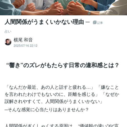
人間関係がうまくいかない理由 ─
記事
占い
横尾 和音
2025/07/16 22:12
“響き”のズレがもたらす日常の違和感とは？
「なんだか最近、あの人と話すと疲れる…」 「嫌なこと
を言われたわけでもないのに、距離を感じる」 「なぜか
誤解されやすくて、人間関係がうまくいかない」
─そんな感覚に心当たりはありませんか？
人間関係がぎくしゃくする原因は、 “価値観の違い”や“言