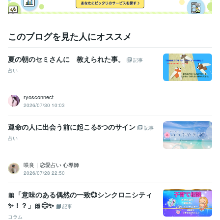
このブログを見た人にオススメ
夏の朝のセミさんに 教えられた事。
記事
占い
ryosconnect
2026/07/30 10:03
運命の人に出会う前に起こる5つのサイン
記事
占い
咲良｜恋愛占い 心導師
2026/07/28 22:50
🎀「意味のある偶然の一致💞シンクロニシティ
✨️！？」🎀😌✨️
記事
コラム