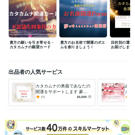
資格・検定
ファイナンシャルプランナー
取得年 : 1997年
防災士
取得年 : 2018年
相続士
取得年 : 2018年
得意分野
住まい・美容・生活相談
開運のコンサルタント、開運グッズの販売
貴方の願いを引き寄せる・
貴方のお名前で開運のポエ
目的別の運気
カタカムナの願望カード
ムを創りましょう！
お届けします
住まい・美容・生活相談
環境のイヤシロチ化
学歴
九州産業大学
1975年3月 ~ 1980年2月
出品者の人気サービス
語学力
英語
日常会話レベル
カタカムナの奥義であなたの
あな
開運をサポートします 豪華
カー
なプレゼントと解説で、開運
たを
-
(1)
20,000
円
5.0
のメカニズムが身につきます
的に
さい