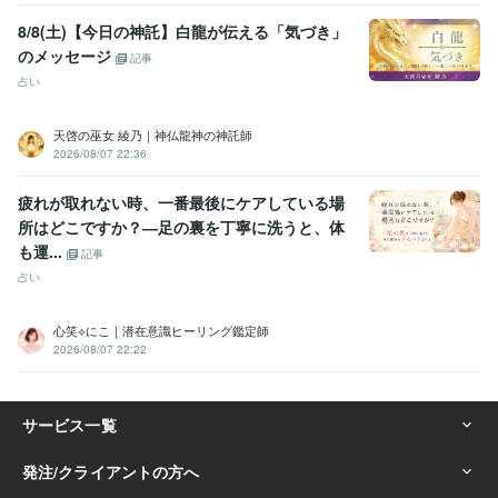
8/8(土)【今日の神託】白龍が伝える「気づき」
のメッセージ
記事
占い
天啓の巫女 綾乃｜神仏龍神の神託師
2026/08/07 22:36
疲れが取れない時、一番最後にケアしている場
所はどこですか？―足の裏を丁寧に洗うと、体
も運...
記事
占い
心笑⟡にこ｜潜在意識ヒーリング鑑定師
2026/08/07 22:22