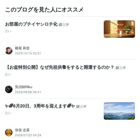
このブログを見た人にオススメ
お部屋のプチイヤシロチ化
記事
占い
横尾 和音
2025/10/15 02:51
【お盆特別公開】なぜ先祖供養をすると開運するのか？
記事
占い
気功師Riku
2026/08/08 06:41
✨🌈8月20日、3周年を迎えます🌈✨
記事
占い
弥栄 志茉
2026/07/23 04:24