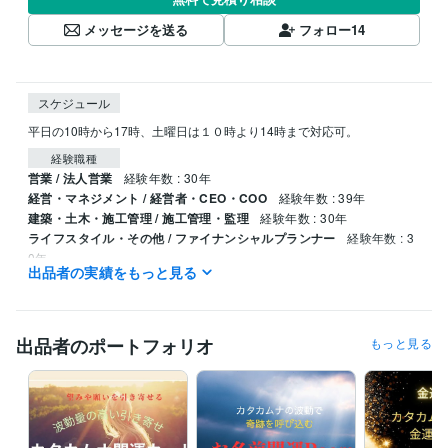
メッセージを送る
フォロー
14
スケジュール
平日の10時から17時、土曜日は１０時より14時まで対応可。
経験職種
営業 / 法人営業
経験年数 : 30年
経営・マネジメント / 経営者・CEO・COO
経験年数 : 39年
建築・土木・施工管理 / 施工管理・監理
経験年数 : 30年
ライフスタイル・その他 / ファイナンシャルプランナー
経験年数 : 3
0年
出品者の実績をもっと見る
職歴
株式会社エレクトロンコミュニティ
1995年4月 ~ 現在
出品者のポートフォリオ
もっと見る
受賞歴
中小企業創造活動促進法（快適環境を促進する素材及び適合法）
カ
タカムナ講座、イヤシロチ化講座
資格・検定
ファイナンシャルプランナー
取得年 : 1997年