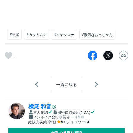
#開運
#カタカムナ
#イヤシロチ
#陽気なおっちゃん
5
一覧に戻る
横尾 和音
本人確認
機密保持契約(NDA)
インボイス発行事業者
未登録
総販売実績
7
評価
5.0
フォロワー
14
無料で見積り相談