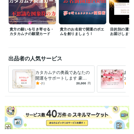
防災士
取得年 : 2018年
相続士
取得年 : 2018年
得意分野
住まい・美容・生活相談
開運のコンサルタント、開運グッズの販売
貴方の願いを引き寄せる・
貴方のお名前で開運のポエ
目的別の運気
カタカムナの願望カード
ムを創りましょう！
お届けします
住まい・美容・生活相談
環境のイヤシロチ化
学歴
九州産業大学
1975年3月 ~ 1980年2月
出品者の人気サービス
語学力
英語
日常会話レベル
カタカムナの奥義であなたの
あな
開運をサポートします 豪華
カー
なプレゼントと解説で、開運
たを
-
(1)
20,000
円
5.0
のメカニズムが身につきます
的に
さい