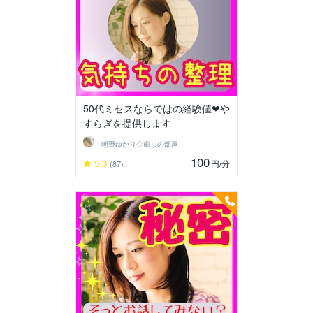
50代ミセスならではの経験値❤や
すらぎを提供します
朝野ゆかり◇癒しの部屋
100
5.0
円
/分
(87)