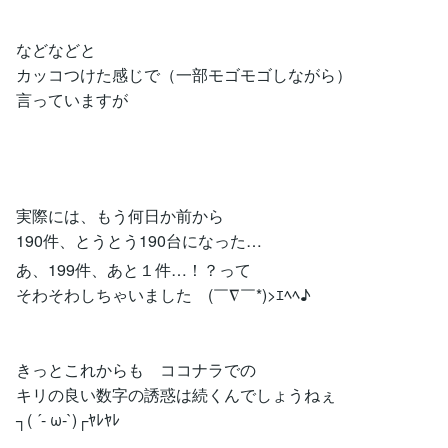
などなどと
カッコつけた感じで（一部モゴモゴしながら）
言っていますが
実際には、もう何日か前から
190件、とうとう190台になった…
あ、199件、あと１件…！？って
そわそわしちゃいました (￣∇￣*)>ｴﾍﾍ♪
きっとこれからも ココナラでの
キリの良い数字の誘惑は続くんでしょうねぇ
┐( ´- ω-`)┌ﾔﾚﾔﾚ