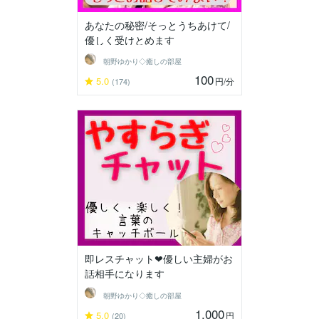
あなたの秘密/そっとうちあけて/
優しく受けとめます
朝野ゆかり◇癒しの部屋
100
5.0
円
/分
(174)
即レスチャット❤優しい主婦がお
話相手になります
朝野ゆかり◇癒しの部屋
1,000
5.0
円
(20)