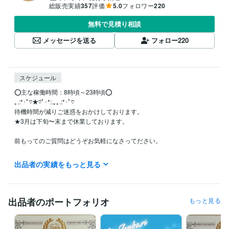
総販売実績
357
評価
5.0
フォロワー
220
無料で見積り相談
メッセージを送る
フォロー
220
スケジュール
⭕主な稼働時間：8時頃～23時頃⭕

｡.:*･ﾟ♡★♡ﾟ･*:.｡｡.:*･ﾟ♡

待機時間が減りご迷惑をおかけしております。

★3月は下旬〜末まで休業しております。

前もってのご質問はどうぞお気軽になさってださい。

【離席中】の表示でも、少しお待ちいただければお話できる場合があり
出品者の実績をもっと見る
ます。「今からお話できますか？」など気軽にご質問くださいませ。

メッセージは気づき次第返信しています。

就寝中等は通知音をオフにしておりますので、いつ送ってくださって大
丈夫です。

出品者のポートフォリオ
もっと見る
ちょっとした質問・サービス内容の確認・軽く挨拶　今日は自己紹介だ
け・・・という方も大歓迎です♡♡
