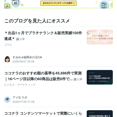
かげです( ;∀;)
販売実績 100件 達成（6/19）
販売実績 150件 達成
（8/14)
販売実績 200件 達成（10/11)
 販売実績 250件 達成（1/2
7)
販売実績 300件 達成（9/３)
このブログを見た人にオススメ
資格・検定
上級心理カウンセラー
取得年 : 2023年
メンタル心理カウンセラー
取得年 : 2023年
＊出品1ヶ月でプラチナランク＆販売実績100件
Webクリエイター能力認定
取得年 : 2013年
達成＊
記事
日商簿記検定2級
取得年 : 1984年
コラム
得意分野
悩み相談・カウンセリング
【優しいオーラで包み込みます】
【子育
すみれ✈️福岡弁の元CA
て相談】
【もやもや感情を言語化でとらえます】
【やり場のない気
2026/08/07 05:58
持ちをお聴きします】
【小さな喜びを感じるアンテナ】
傾聴
お悩み相談
子育て
愚痴聞き
性癖・気質のお悩み
話し相手
ココナラのおすすめ順の基準を45,696件で実測
恋愛
結婚
仕事
癒し
｜16ページ目以降の60商品は販売0件で...
記事
学習指導・資格・キャリア相談
【全身全霊で応援しパワーを引き出
ビジネス・マーケティング
します】
人生
褒める
応援
強み
ポジティブ
生きる意味
ライフプラン
コーチング
前向き
幸せ
アイQ ラボ
2026/07/28 07:08
ココナラ コンテンツマーケットで実際にいくら