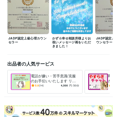
無言でフォローしていただくだけでも朝野は喜びます♡

待機中の場合もお電話の前に一言お声掛けしていただくと助かります。
（もちろんいきなりでも大丈夫です）

⭕チャットとビデオチャットは、購入する前に必ず一度メッセージを送
ってくださいませ。開始時間・お値段など相談いたしましょう。ご相談
無く購入されると対応できない場合がございます。ご了承ください⭕

JADP認定上級心理カウン
かず☆幸せ相談所様よりお
JADP認定メ
セラー
祝いメッセージ画をいただ
ウンセラー
あなたとの素敵な出会いを　楽しみにしております♡

きました！
経験職種
カスタマーサポート・カスタマーサクセス / カスタマーサポート・ヘ
出品者の人気サービス
ルプデスク
経験年数 : 10年
物流・購買 / 商品・在庫管理
経験年数 : 10年
電話が嫌い・苦手意識/克服
即レ
ライフスタイル・その他 / 講師・インストラクター
経験年数 : 1年
のお手伝いいたします リピ
がお
ライフスタイル・その他 / アドバイザー
経験年数 : 4年
ーター様専用です♥練習のお
お悩み
5.0
(14)
4,500
円
/30分
5.0
相手/延長オプション付
暇つ
受賞歴
電話相談サービス初出品（2/21 ）
レギュラーランク認定 (2/22)
チ
ャットサービス初出品 (3/1)
ボイスサンプル初投稿 (3/5)
シルバーラ
ンク認定(4/1)　
ゴールドランク認定(5/1)
プラチナランクの販売総
額　達成/初出品より70日目(5/2)
プラチナランク認定(6/1) 皆様のお