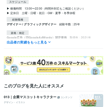
スケジュール
▶ 稼働時間　13:00〜22:00（時間外対応もご相談ください）

▶ 定休日　土曜・日曜・祝日・GW・夏季・冬季休暇
経験職種
デザイナー / グラフィックデザイナー
経験年数 : 25年
資格・検定
Google広告（旧GoogleAdWords）認定資格
取得年 : 2021年
出品者の実績をもっと見る
Google アナリティクス個人認定資格（GAIQ）
取得年 : 2021年
プログラミング言語・フレームワーク
CSS:15年
HTML:20年
JavaScript:15年
MySQL:10年
ビジネス・クリエイティブツール
Adobe Photoshop:25年
Adobe Premiere Pro:10年
Adobe Illustrator:25年
CLIP STUDIO PAINT:1年
得意分野
このブログを見た人にオススメ
イラスト作成・漫画制作
マスコットキャラクター制作
013｜企業マスコットキャラクター
コンテンツ
デザイン・イラスト