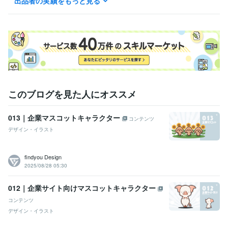
出品者の実績をもっと見る
Google アナリティクス個人認定資格（GAIQ）
取得年 : 2021年
プログラミング言語・フレームワーク
CSS:15年
HTML:20年
JavaScript:15年
MySQL:10年
ビジネス・クリエイティブツール
Adobe Photoshop:25年
Adobe Premiere Pro:10年
Adobe Illustrator:25年
CLIP STUDIO PAINT:1年
得意分野
このブログを見た人にオススメ
イラスト作成・漫画制作
マスコットキャラクター制作
013｜企業マスコットキャラクター
コンテンツ
デザイン・イラスト
findyou Design
2025/08/28 05:30
012｜企業サイト向けマスコットキャラクター
コンテンツ
デザイン・イラスト