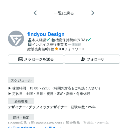
一覧に戻る
findyou Design
本人確認
機密保持契約(NDA)
インボイス発行事業者
未登録
総販売実績
0
評価
0.0
フォロワー
0
メッセージを送る
フォロー
0
スケジュール
▶ 稼働時間　13:00〜22:00（時間外対応もご相談ください）

▶ 定休日　土曜・日曜・祝日・GW・夏季・冬季休暇
経験職種
デザイナー / グラフィックデザイナー
経験年数 : 25年
資格・検定
Google広告（旧GoogleAdWords）認定資格
取得年 : 2021年