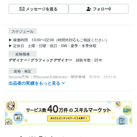
メッセージを送る
フォロー
0
スケジュール
▶ 稼働時間　13:00〜22:00（時間外対応もご相談ください）

▶ 定休日　土曜・日曜・祝日・GW・夏季・冬季休暇
経験職種
デザイナー / グラフィックデザイナー
経験年数 : 25年
資格・検定
Google広告（旧GoogleAdWords）認定資格
取得年 : 2021年
出品者の実績をもっと見る
Google アナリティクス個人認定資格（GAIQ）
取得年 : 2021年
プログラミング言語・フレームワーク
CSS:15年
HTML:20年
JavaScript:15年
MySQL:10年
ビジネス・クリエイティブツール
Adobe Photoshop:25年
Adobe Premiere Pro:10年
Adobe Illustrator:25年
CLIP STUDIO PAINT:1年
得意分野