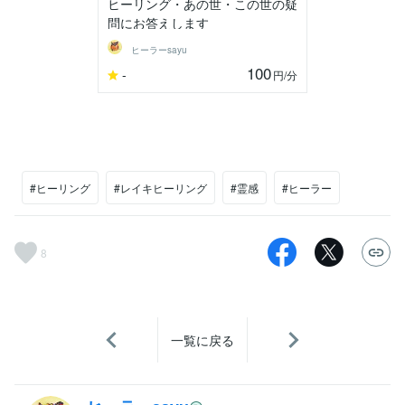
ヒーリング・あの世・この世の疑
問にお答えします
ヒーラーsayu
100
-
円
/分
#ヒーリング
#レイキヒーリング
#霊感
#ヒーラー
8
一覧に戻る