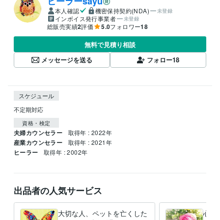
ヒーラーsayu
本人確認
機密保持契約(NDA)
未登録
インボイス発行事業者
未登録
総販売実績
2
評価
5.0
フォロワー
18
無料で見積り相談
メッセージを送る
フォロー
18
スケジュール
不定期対応
資格・検定
夫婦カウンセラー
取得年 : 2022年
産業カウンセラー
取得年 : 2021年
ヒーラー
取得年 : 2002年
出品者の人気サービス
大切な人、ペットを亡くした
心を