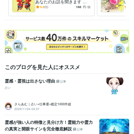
あなたのお話を聞きます 大
い心
切な人、大切なペットちゃん
ルギ
5.0
(1)
100
円
/分
5.0
のお話をいっぱい聞かせてく
ださい
このブログを見た人にオススメ
霊感・霊視は出さない理由
記事
占い
さらあむ｜占い×仕事運×鑑定1000件超
2025/11/04 03:37
霊感が強い人の特徴と見分け方！霊能力や霊力
の真実と開眼サインを完全徹底解説
記事