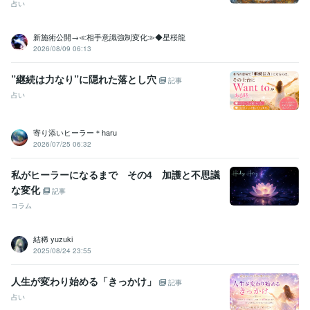
占い
新施術公開→≪相手意識強制変化≫◆星桜龍
2026/08/09 06:13
”継続は力なり”に隠れた落とし穴
記事
占い
寄り添いヒーラー＊haru
2026/07/25 06:32
私がヒーラーになるまで その4 加護と不思議
な変化
記事
コラム
結稀 yuzuki
2025/08/24 23:55
人生が変わり始める「きっかけ」
記事
占い