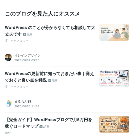
普通自動車第一種運転免許
取得年 : 1992年
このブログを見た人にオススメ
ビジネス・クリエイティブツール
WordPress:10年
ペライチ:1年
Excel:20年
Google サイト:10年
Google スプレッドシート:5年
Google スライド:5年
WordPress のことが分からなくても相談して大
Google ドキュメント:5年
PowerPoint:3年
Word:20年
弥生会計:5年
丈夫です
記事
Google Analytics:5年
Google Search Console:5年
Vrew:2年
IT・テクノロジー
Canva:3年
オレインデザイン
2026/08/07 05:15
WordPressの更新前に知っておきたい事｜覚え
ておくと良い点を解説
記事
IT・テクノロジー
まるもん99
2026/08/06 11:03
【完全ガイド】WordPressブログで月5万円を
稼ぐロードマップ
記事
学び