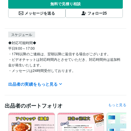
無料で見積り相談
メッセージを送る
フォロー
25
スケジュール
◆対応可能時間◆

平日9:00～17:00

・17時以降のご連絡は、翌朝以降に返信する場合がございます。

・ビデオチャットは対応時間内とさせていただき、対応時間外は追加料
金が発生いたします。

・メッセージは24時間受付しております。

◆お休み◆

出品者の実績をもっと見る
土日祝、GW、お盆期間（8月13日～15日）、年末年始（12月30日～1月
3日）はお休みをいただいております。

お急ぎの場合は、かならず見積り・相談から納期を相談していただける
出品者のポートフォリオ
もっと見る
と助かります。
経験職種
エンジニア / システムエンジニア
経験年数 : 5年
Webサービス・制作 / Webコンテンツ企画・編集
経験年数 : 13年