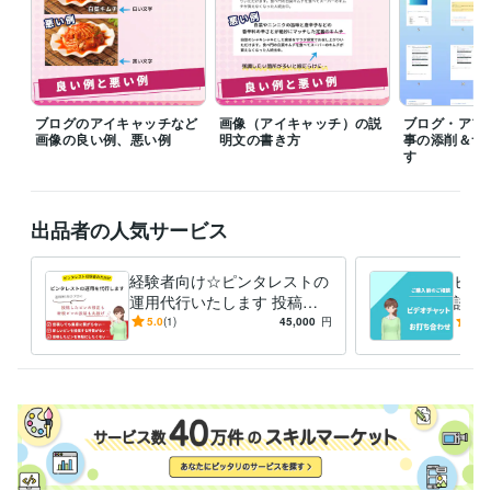
マーケティング / コンテンツマーケティング・SEO
経験年数 : 10年
マーケティング / 商品企画・開発
経験年数 : 5年
コンサルタント / システム・ネットワークコンサルタント
経験年数 :
3年
職歴
ブログのアイキャッチなど
画像（アイキャッチ）の説
ブログ・アフ
画像の良い例、悪い例
明文の書き方
事の添削＆サ
情報センター プログラマー
1993年3月 ~ 1997年2月
す
ピープルスタッフ株式株式会社 派遣社員
1997年7月 ~ 1999年11月
株式会社パソナ
1997年7月 ~ 1999年11月
マーキュリー
2011年3月 ~ 現在
出品者の人気サービス
パソコン塾経営
1999年12月 ~ 2002年11月
受賞歴
経験者向け☆ピンタレストの
ビデ
楽天ブログアフィリエイトの教材を執筆
楽天ブログアフィリエイト
運用代行いたします 投稿し
談で
のセミナー講師として登壇
ピンタレストのオンラインセミナー講師
たピンの修正＆新規ピンの投
章の
5.0
(1)
45,000
円
5.0
として登壇
ピンタレストのオンラインセミナー講師として登壇
記事
稿で集客に繋がる運用を丸投
心配
のテンプレを執筆
記事のサンプルを執筆
ピンタレストの集客方法執
げ
筆
資格・検定
ワープロ検定2級
取得年 : 1991年
情報処理技術者（第二種情報処理技術者）
取得年 : 1991年
日商簿記検定2級
取得年 : 1990年