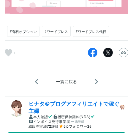
#有料オプション
#ワードプレス
#ワードプレス代行
1
一覧に戻る
ヒナタ＠ブログアフィリエイトで稼ぐ
主婦
本人確認
機密保持契約(NDA)
インボイス発行事業者
未登録
総販売実績
72
評価
5.0
フォロワー
25