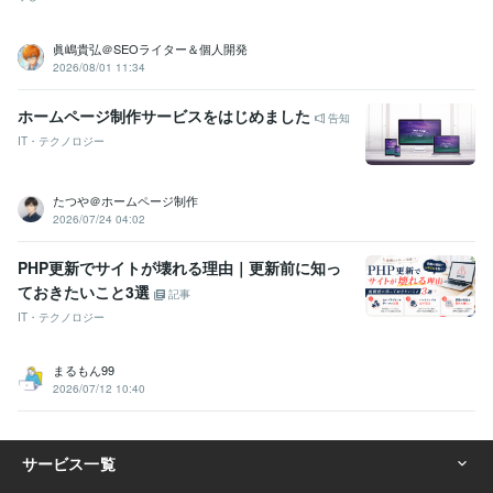
眞嶋貴弘＠SEOライター＆個人開発
2026/08/01 11:34
ホームページ制作サービスをはじめました
告知
IT・テクノロジー
たつや＠ホームページ制作
2026/07/24 04:02
PHP更新でサイトが壊れる理由｜更新前に知っ
ておきたいこと3選
記事
IT・テクノロジー
まるもん99
2026/07/12 10:40