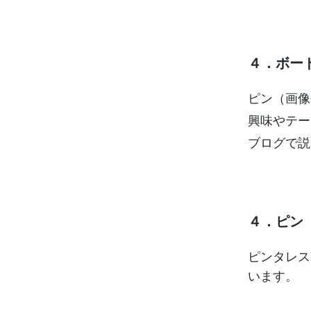
４．ボー
ピン（画像
興味やテー
ブログで説
４．ピン
ピンタレス
います。