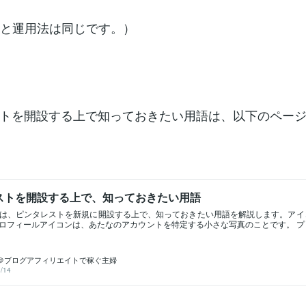
Sと運用法は同じです。）
トを開設する上で知っておきたい用語は、以下のペー
ストを開設する上で、知っておきたい用語
は、ピンタレストを新規に開設する上で、知っておきたい用語を解説します。アイ
ロフィールアイコンは、あたなのアカウントを特定する小さな写真のことです。 プ
フィールカバーとは、アカウントのトップページに表示される画像のことです。 他
のプロフィールを見た時、このカバーが最初に目に入ります。 プロフィールカバー
、他のユーザーが共感しやすくなり、あなたと同じ趣味や興味を持つ人とつながる
＠ブログアフィリエイトで稼ぐ主婦
ンタレストとはピンタレストを運営する上で知っておきたい７つの用語
/14