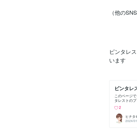
（他のSN
ピンタレス
います
ピンタレ
このページで
タレストのプ
ルカバープロ
2
ーは、あなた
て活用すれば
ヒナタ
きます。 ピ
2024/01