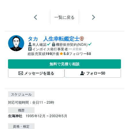
一覧に戻る
タカ 人生幸転鑑定士
本人確認
機密保持契約(NDA)
インボイス発行事業者
未登録
総販売実績
199
評価
5.0
フォロワー
50
無料で見積り相談
メッセージを送る
フォロー
50
スケジュール
職歴
生鴻神社
1995年12月 ~ 2002年5月
資格・検定