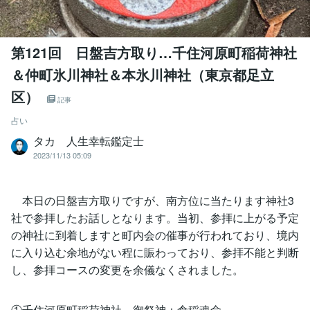
第121回 日盤吉方取り…千住河原町稲荷神社
＆仲町氷川神社＆本氷川神社（東京都足立
区）
記事
占い
タカ 人生幸転鑑定士
2023/11/13 05:09
本日の日盤吉方取りですが、南方位に当たります神社3
社で参拝したお話しとなります。当初、参拝に上がる予定
の神社に到着しますと町内会の催事が行われており、境内
に入り込む余地がない程に賑わっており、参拝不能と判断
し、参拝コースの変更を余儀なくされました。
①千住河原町稲荷神社 御祭神：倉稲魂命