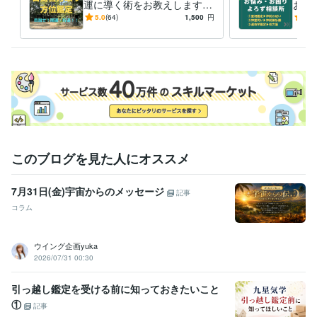
運に導く術をお教えします
お悩
ー30分のお散歩で簡単に実現
－多
5.0
(64)
1,500
円
5.0
できる開運・貯運術（方位鑑
の的
定）ー
解決
このブログを見た人にオススメ
7月31日(金)宇宙からのメッセージ
記事
コラム
ウイング企画yuka
2026/07/31 00:30
引っ越し鑑定を受ける前に知っておきたいこと
①
記事