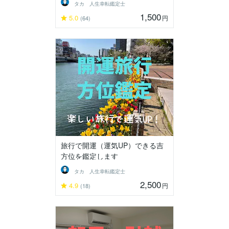
タカ 人生幸転鑑定士
1,500
5.0
円
(64)
旅行で開運（運気UP）できる吉
方位を鑑定します
タカ 人生幸転鑑定士
2,500
4.9
円
(18)