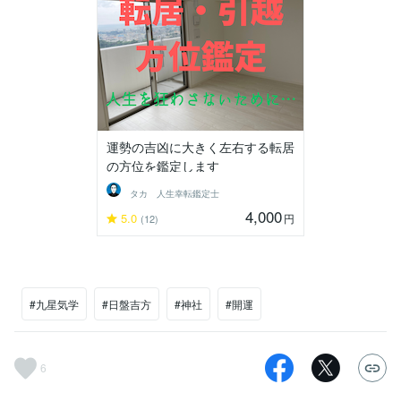
運勢の吉凶に大きく左右する転居
の方位を鑑定します
タカ 人生幸転鑑定士
4,000
5.0
円
(12)
#九星気学
#日盤吉方
#神社
#開運
6