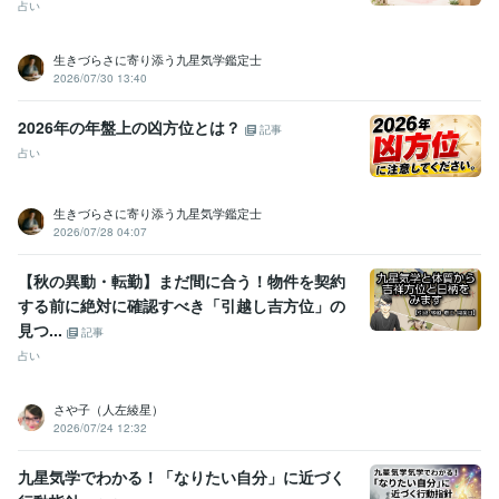
占い
生きづらさに寄り添う九星気学鑑定士
2026/07/30 13:40
2026年の年盤上の凶方位とは？
記事
占い
生きづらさに寄り添う九星気学鑑定士
2026/07/28 04:07
【秋の異動・転勤】まだ間に合う！物件を契約
する前に絶対に確認すべき「引越し吉方位」の
見つ...
記事
占い
さや子（人左綾星）
2026/07/24 12:32
九星気学でわかる！「なりたい自分」に近づく