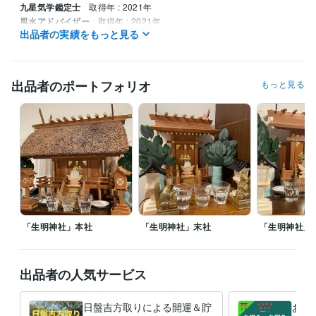
九星気学鑑定士
取得年 : 2021年
風水アドバイザー
取得年 : 2021年
出品者の実績をもっと見る
姓名判断鑑定士
取得年 : 2022年
四柱推命鑑定士
取得年 : 2022年
調理師
取得年 : 1990年
出品者のポートフォリオ
もっと見る
その他ツール
神道行者（神道指紋易・神霊伺い・御祈願・お祓い等）:28年
霊相（霊視・除霊・浄霊等）:28年
九星気学鑑定（方位学）:28年
霊理姓名学判断（鑑定）:27年
得意分野
占い
九星気学鑑定
病気平癒（霊視・浄霊）
心願成就
水子霊供養
故人供養
九星気学
方位学
運命学
占い
開運
神道
御祈願
霊視
お祓い
供養
「生明神社」本社
「生明神社」末社
「生明神社」
出品者の人気サービス
日盤吉方取りによる開運＆貯
お祓