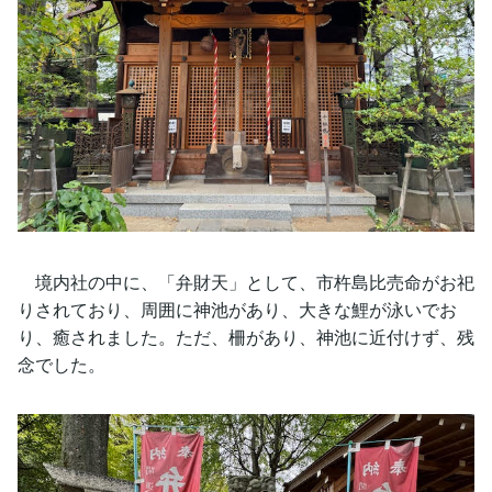
境内社の中に、「弁財天」として、市杵島比売命がお祀
りされており、周囲に神池があり、大きな鯉が泳いでお
り、癒されました。ただ、柵があり、神池に近付けず、残
念でした。