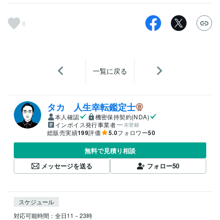
8
一覧に戻る
タカ 人生幸転鑑定士
本人確認
機密保持契約(NDA)
インボイス発行事業者
未登録
総販売実績
199
評価
5.0
フォロワー
50
無料で見積り相談
メッセージを送る
フォロー
50
スケジュール