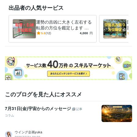
出品者の人気サービス
運勢の吉凶に大きく左右する
日盤
転居の方位を鑑定します ー
運に
転居・引越で人生を狂わさな
ー3
5.0
(12)
4,000
円
5.0
いための護身術（方位鑑定）
でき
ー
定）
このブログを見た人にオススメ
7月31日(金)宇宙からのメッセージ
記事
コラム
ウイング企画yuka