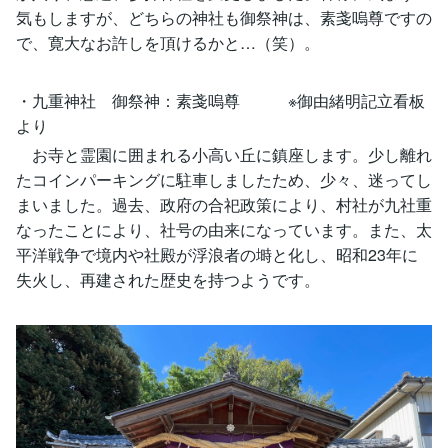
気もしますが、どちらの神社も御祭神は、素戔嗚尊ですの
で、寛大なお許しを頂けるかと…（笑）。
・九重神社 御祭神：素戔嗚尊 ※御由緒明記立看板
より
お寺と霊園に囲まれる小高い丘に鎮座します。少し離れ
たコインパーキングに駐車しましたため、少々、迷ってし
まいました。過去、政府の合祀政策により、村社が九社重
なったことにより、社号の由来になっています。また、太
平洋戦争で境内や社殿が浮浪者の塒と化し、昭和23年に
失火し、再建された歴史を持つようです。