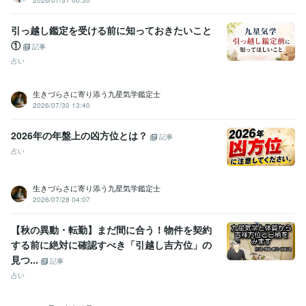
2026/07/31 00:30
引っ越し鑑定を受ける前に知っておきたいこと
①
記事
占い
生きづらさに寄り添う九星気学鑑定士
2026/07/30 13:40
2026年の年盤上の凶方位とは？
記事
占い
生きづらさに寄り添う九星気学鑑定士
2026/07/28 04:07
【秋の異動・転勤】まだ間に合う！物件を契約
する前に絶対に確認すべき「引越し吉方位」の
見つ...
記事
占い