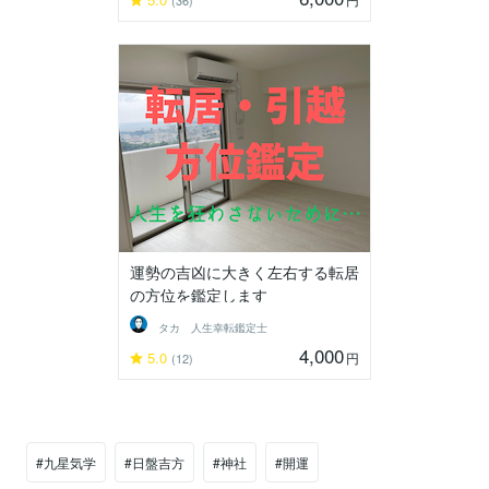
運勢の吉凶に大きく左右する転居
の方位を鑑定します
タカ 人生幸転鑑定士
4,000
5.0
円
(12)
#九星気学
#日盤吉方
#神社
#開運