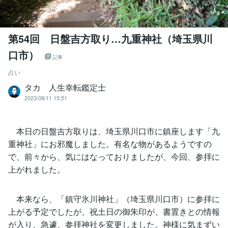
第54回 日盤吉方取り…九重神社（埼玉県川
口市）
記事
占い
タカ 人生幸転鑑定士
2023/08/11 15:51
本日の日盤吉方取りは、埼玉県川口市に鎮座します「九
重神社」にお邪魔しました。有名な物があるようですの
で、前々から、気にはなっておりましたが、今回、参拝に
上がれました。
本来なら、「鎮守氷川神社」（埼玉県川口市）に参拝に
上がる予定でしたが、祝土日の御朱印が、書置きとの情報
が入り、急遽、参拝神社を変更しました。神様に気まずい