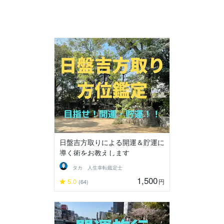
日盤吉方取りによる開運＆貯運に
導く術をお教えします
タカ 人生幸転鑑定士
1,500
5.0
円
(64)