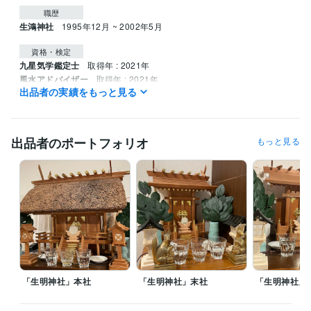
職歴
生鴻神社
1995年12月 ~ 2002年5月
資格・検定
九星気学鑑定士
取得年 : 2021年
風水アドバイザー
取得年 : 2021年
出品者の実績をもっと見る
姓名判断鑑定士
取得年 : 2022年
四柱推命鑑定士
取得年 : 2022年
調理師
取得年 : 1990年
出品者のポートフォリオ
もっと見る
その他ツール
神道行者（神道指紋易・神霊伺い・御祈願・お祓い等）:28年
霊相（霊視・除霊・浄霊等）:28年
九星気学鑑定（方位学）:28年
霊理姓名学判断（鑑定）:27年
得意分野
占い
九星気学鑑定
病気平癒（霊視・浄霊）
心願成就
水子霊供養
故人供養
九星気学
方位学
運命学
占い
開運
神道
御祈願
霊視
お祓い
供養
「生明神社」本社
「生明神社」末社
「生明神社」