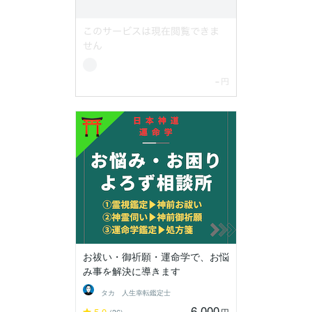
お祓い・御祈願・運命学で、お悩
み事を解決に導きます
タカ 人生幸転鑑定士
6,000
5.0
円
(36)