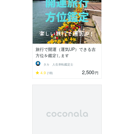
旅行で開運（運気UP）できる吉
方位を鑑定します
タカ 人生幸転鑑定士
2,500
4.9
円
(18)