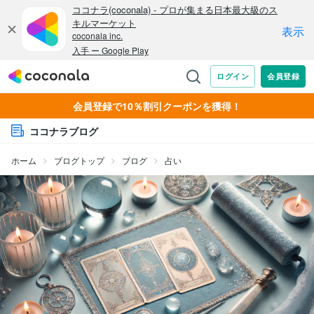
会員登録で10％割引クーポンを獲得！
ココナラブログ
ホーム
ブログトップ
ブログ
占い