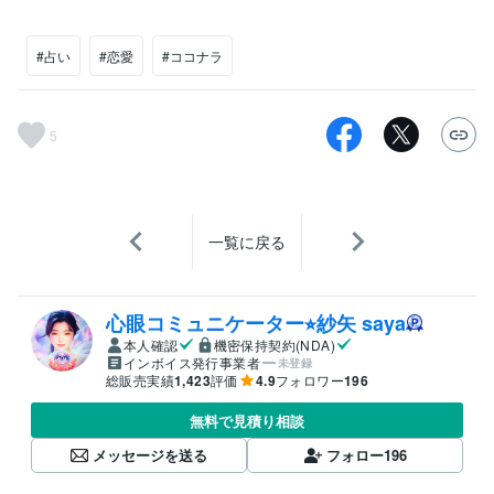
#占い
#恋愛
#ココナラ
5
一覧に戻る
心眼コミュニケーター⭐︎紗矢 saya
本人確認
機密保持契約(NDA)
インボイス発行事業者
未登録
総販売実績
1,423
評価
4.9
フォロワー
196
無料で見積り相談
メッセージを送る
フォロー
196