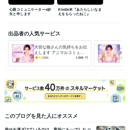
否定せず、急がせず

心眼コミュニケーター⭐︎紗
Kindle本『あたらしいなま
あなたのペースを大切にお聞きいたします

矢と申します
えをもらったねこ』
今この瞬間のご縁を

心よりお待ちしております(o˘◡˘o)
出品者の人気サービス
経験職種
営業 / 個人営業
事務・ビジネスサポート / 事務（一般事務）
大切な猫さんの気持ちをお伝
経験年数 : 19年
メッ
えします アニマルコミュニ
縁／
人事 / 労務・給与
経験年数 : 5年
ケーション＆タロット占いで
ロッ
ライフスタイル・その他 / その他
5.0
(28)
1,500
円
5.0
優しくお答え
３つ
す✨
受賞歴
ココナラデビュー
ココナラ レギュラーランク昇格
ココナラゴールド
ランク昇格
ココナラ プラチナランク昇格
オンラインサロン0FCアカ
デミー賞 受賞
Kindle本出版『あたらしいなまえをもらったねこ』
その他ツール
タロット占い:5年
アニマルコミュニケーション:2年
保護猫の飼育:4年
パティシエ:2年
占い心理学:1年
潜在意識書換え:1年
このブログを見た人にオススメ
得意分野
悩み相談・カウンセリング
お悩み相談
幸せを遠ざけているのは、意外にも○○でした
恋愛・人間関係・不倫