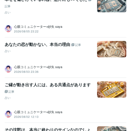
占い
恋愛、不倫、婚活
記事
占い 恋愛 婚活
占い
心眼コミュニケーター⭐︎紗矢 saya
2026/08/05 23:22
あなたの恋が動かない、本当の理由
記事
占い
心眼コミュニケーター⭐︎紗矢 saya
2026/08/03 23:36
ご縁が動き出す人には、ある共通点があります
記事
占い
心眼コミュニケーター⭐︎紗矢 saya
2026/08/02 12:13
その沈黙は、本当に終わりのサインなのでしょ