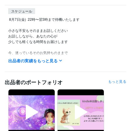
スケジュール
 8月7日(金)  22時〜翌3時まで待機いたします

小さな不安もそのままお話しください

お話ししながら、あなたの心が

少しでも軽くなる時間をお届けします

今、迷っているそのお気持ちのままで

大丈夫です

出品者の実績をもっと見る
そっとお声がけくださいね(⁎⁍̴̛ᴗ⁍̴̛⁎)

DMはすぐにお返事できない場合も

ございますが、必ず確認し

出品者のポートフォリオ
もっと見る
できる限り早く対応いたします

⭐︎。。○。。⭐︎。。○。。⭐︎。。○。。⭐︎

「離席中」表示でも

対応できることがございます

少しでも気になりましたら

まずはDMしてくださいね
