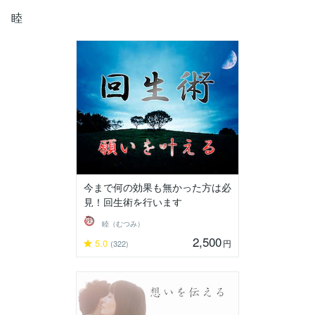
睦
今まで何の効果も無かった方は必
見！回生術を行います
睦（むつみ）
2,500
5.0
円
(322)