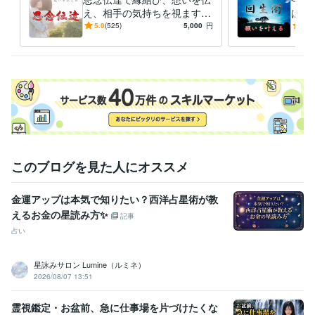
え、相手の気持ちを視ます
は必
片思いの成就・復縁・関係修
２０
5.0
(525)
5,000
円
5.0
復・同性愛・複雑な恋愛を応
恋愛
援します
運ア
このブログを見た人にオススメ
金運アップは本気で知りたい？西洋占星術が教
えるお金の星読み方✨
記事
占い
星詠みサロン Lumine（ルミネ）
2026/08/07 13:51
霊視鑑定・お盆前、急に仕事場を片づけたくな