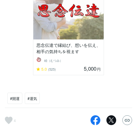
思念伝達で縁結び、想いを伝え、
相手の気持ちを視ます
睦（むつみ）
5,000
5.0
円
(525)
#開運
#運気
4