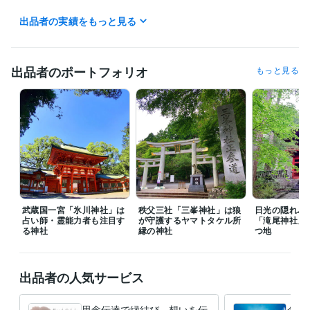
出品者の実績をもっと見る
得意分野
占い
思念伝達
回生術
片思い
復縁
思念伝達
開運
金運
出品者のポートフォリオ
もっと見る
武蔵国一宮「氷川神社」は
秩父三社「三峯神社」は狼
日光の隠れパ
占い師・霊能力者も注目す
が守護するヤマトタケル所
「滝尾神社」
る神社
縁の神社
つ地
出品者の人気サービス
思念伝達で縁結び、想いを伝
今ま