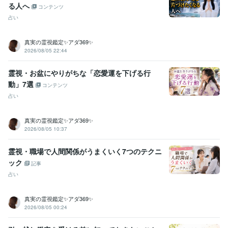
る人へ
コンテンツ
占い
真実の霊視鑑定✨アダ369✨
2026/08/05 22:44
霊視・お盆にやりがちな「恋愛運を下げる行
動」7選
コンテンツ
占い
真実の霊視鑑定✨アダ369✨
2026/08/05 10:37
霊視・職場で人間関係がうまくいく7つのテクニ
ック
記事
占い
真実の霊視鑑定✨アダ369✨
2026/08/05 00:24