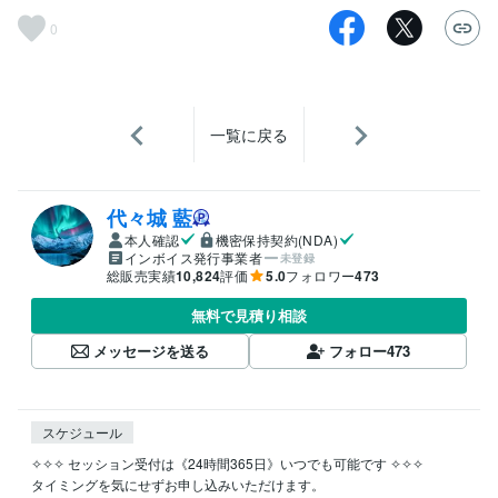
0
一覧に戻る
代々城 藍
本人確認
機密保持契約(NDA)
インボイス発行事業者
未登録
総販売実績
10,824
評価
5.0
フォロワー
473
無料で見積り相談
メッセージを送る
フォロー
473
スケジュール
✧✧✧ セッション受付は《24時間365日》いつでも可能です ✧✧✧

タイミングを気にせずお申し込みいただけます。
