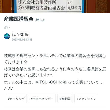
産業医講習会
記事
占い
代々城 藍
2023/09/02 13:48
茨城県の鹿島セントラルホテルで産業医の講習会を受講し
ております☆
将来は企業の医師にもなれるように今のうちに選択肢を広
げていきたいと思います^ ^
ホテルの中には、MITSUKOSHIがあって充実していまし
た♪♪
#ヒーリング
#宇宙エネルギー
#産業医
#アセンション