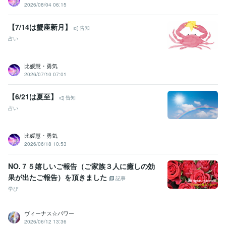
2026/08/04 06:15
得意分野
占い
☆祈祷によるヒーリング☆
☆霊的な若返り☆
☆縁結び☆
☆
【7/14は蟹座新月】
告知
金運爆増☆
☆エーテルコードカット☆
☆守護神様の強化☆
☆アン
占い
ガーマネージメント☆
☆水子霊の供養◎先祖霊の供養☆
ヒーリング
占い
金運
カルマ
因果
成功
強運
守護神
神様
エーテルコード
比媛慧・勇気
2026/07/10 07:01
【6/21は夏至】
告知
占い
比媛慧・勇気
2026/06/18 10:53
NO.７５嬉しいご報告（ご家族３人に癒しの効
果が出たご報告）を頂きました
記事
学び
ヴィーナス☆パワー
2026/06/12 13:36