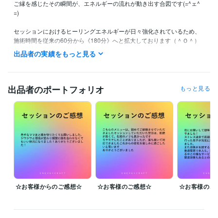
ご縁を感じたその瞬間が、エネルギーの流れが動き出す合図です(=^ェ^
=)

セッションにおけるヒーリングエネルギーが日々強化されているため、
施術時間を従来の60分から《180分》へと拡大しております（＾Ｏ＾）

よって、より深く→より広く、神々様の光をお届けしています（＾Ｏ
出品者の実績をもっと見る
＾）

神々様の喜びと共鳴しながら、お客様の心と精神が果てしなく高まって
いく《進化のセッション》をご提供しています。

出品者のポートフォリオ
もっと見る
魂の成長に応じたセッションをご用意しております(≧∀≦)

現在、多くのお客様からご依頼をいただいており、セッション開始時間
の個別指定は承っておりません。

開始のご連絡メールをお送りした時点から《180分間》がセッション時
間となります。

✧ ご予約は承ってなく、気がついた段階で順次スケジュールを組ませて
いただきます。

☆お客様からのご感想☆
☆お客様のご感想☆
☆お客様のご
メニューに記載されていないセッションでも、ご希望やご相談内容に応
じて《最適なヒーリング》をご提案させていただきます^ ^

あなたの魂の状態に合わせて、唯一無二のセッションを創造いたしま
す。
