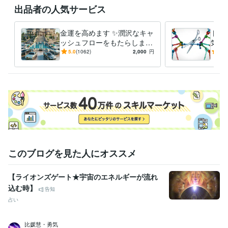
出品者の人気サービス
ご本人様だけでなく、ご家族・ご親戚・ご友人の代理申し込みも可能で
す。

金運を高めます ✨潤沢なキャ
トラ
大切な方々の波動調整や守護にも、ぜひご利用ください＼(^^)／
ッシュフローをもたらします
気に
経験職種
✨
の関
5.0
(1062)
2,000
円
5.0
医療・介護 / 医師
経験年数 : 12年
なら
ライフスタイル・その他 / 占い師
経験年数 : 12年
ライフスタイル・その他 / その他
経験年数 : 12年
職歴
代々城 藍
2024年1月 ~ 現在
受賞歴
日本医師会認定産業医
日本抗加齢医学会専門医
ココナラ☆販売実績
『6000件』達成☆
ココナラ☆販売実績『7000件』達成☆
ココナラ
このブログを見た人にオススメ
☆販売実績『8000件』達成☆
ココナラ☆販売実績『9000件』達成
☆
【ライオンズゲート★宇宙のエネルギーが流れ
資格・検定
込む時】
告知
医師
取得年 : 2012年
占い
ビジネス・クリエイティブツール
比媛慧・勇気
Excel:18年
PowerPoint:18年
Word:18年
ChatGPT:5年