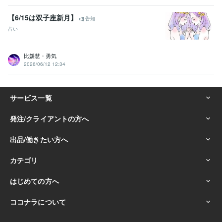
【6/15は双子座新月】
告知
占い
比媛慧・勇気
2026/06/12 12:34