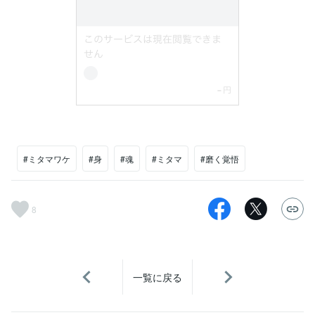
#ミタマワケ
#身
#魂
#ミタマ
#磨く覚悟
8
一覧に戻る