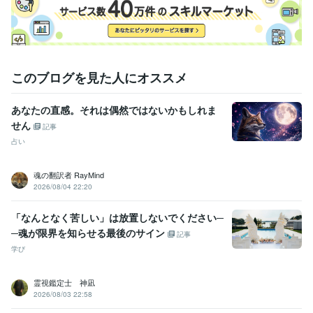
ルバーランク
ココナラ実績　100件
ビジネス・クリエイティブツール
Adobe Fresco:4年
Excel:18年
Word:18年
Google スプレッドシート:3年
Google ドキュメント:3年
このブログを見た人にオススメ
PowerPoint:11年
一太郎:3年
ChatGPT:1年
Adobe XD:1年
MediBang Paint:4年
FireAlpaca:4年
あなたの直感。それは偶然ではないかもしれま
その他ツール
せん
記事
エネルギーアート:20年
神聖幾何学リーディング:11年
占い
チャネリングアート:28年
語学力
魂の翻訳者 RayMind
英語
日常会話レベル
2026/08/04 22:20
「なんとなく苦しい」は放置しないでください─
─魂が限界を知らせる最後のサイン
記事
学び
霊視鑑定士 神凪
2026/08/03 22:58