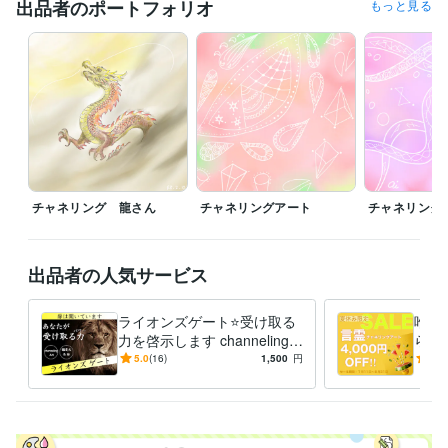
【お休み】

出品者のポートフォリオ
もっと見る
８月

23日（日）

24日（月）

【チャネリング時間】

平日→  8:00～20:00

祝土日10:00～20:00

チャネリング 龍さん
チャネリングアート
チャネリング
人と人とのご縁を大切に

やさしく丁寧に

出品者の人気サービス
真心を込めてチャネリングさせていただきます♡
経験職種
ライオンズゲート⭐️受け取る
唯一
ライフスタイル・その他 / 公務員
経験年数 : 18年
力を啓示します channeling A
ら絵
rt♡期間中にお届け♡
言葉
5.0
(16)
1,500
円
5.0
職歴
愛：
ココナラ スピチュアル部門
2023年1月 ~ 現在
受賞歴
ココナラ　プラチナランク
ココナラ　ゴールドラング
ココナラ　シ