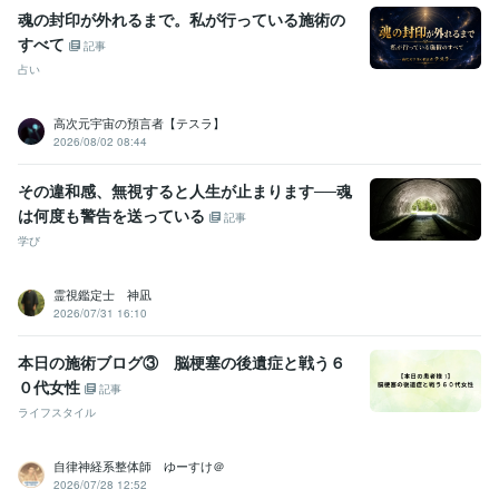
魂の封印が外れるまで。私が行っている施術の
すべて
記事
占い
高次元宇宙の預言者【テスラ】
2026/08/02 08:44
その違和感、無視すると人生が止まります──魂
は何度も警告を送っている
記事
学び
霊視鑑定士 神凪
2026/07/31 16:10
本日の施術ブログ③ 脳梗塞の後遺症と戦う６
０代女性
記事
ライフスタイル
自律神経系整体師 ゆーすけ＠
2026/07/28 12:52