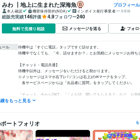
みわ ┃地上に生まれた深海魚
プロフィール
本人確認
機密保持契約(NDA)
インボイス発行事業者
未登録
146
4.9
240
総販売実績
評価
フォロワー
メッセージを送る
フォロ
無料で見積り相談
ュール
待機中は「すぐに電話」タップですぐ話せます。

待機中でなくても、「今、話せますか？」とお気軽にメッセージお待ちし
【チャット・電話共通】

待機中以外は、メッセージをいただけると助かります。

☆メッセージはスマホ右下(パソコンは右上)の✉マークをタップ、

　各サービスページからは「出品者に質問」をタップしてください。

「チャット、今からOK?」「こんな話、聞いてもらえる？」など、お気
実績をもっと見る
ジくださいね♡

○「1日チャット」などのご希望ありましたら、DMでご連絡ください。

のポートフォリオ
も
○事前の電話相談が長引いた場合は、DMで予約いただいた時間を過ぎて
あります。

その場合は相談終了後、すぐにご連絡して再調整させていただきます。