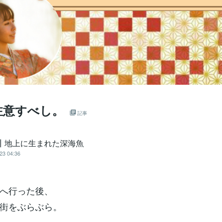
注意すべし。
記事
 ┃地上に生まれた深海魚
23 04:36
へ行った後、
街をぶらぶら。