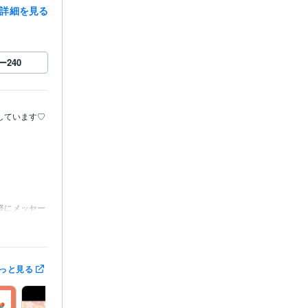
詳細を見る
ー
240
ています♡

軽にメッセー
っと見る
しまう場合が
申し訳ありま