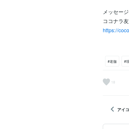
メッセージ
ココナラ友
https://co
#老舗
#
18
アイ