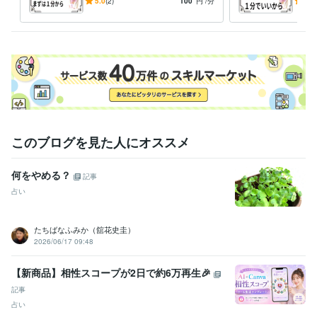
ゲ」を抜く お手伝いをさせ
言い
5.0
(2)
100
円
/分
5.0
一方的に受話器を置いてもらっても　構いませんよ。

て頂きます。
誓い
きま
注意点として

私は「カウンセリング」は出来ません。

その道の専門家では　ありません。

＝ココナラブログ＝

　エッセー色を解き放ち、

　私・虎紫志織の『人＆なり』を　余すことなく知ってもらいたく

　日記感覚で　語って参ります。
このブログを見た人にオススメ
受賞歴
　あすたいむ倶楽部　　ＬＧＢＴ体験談
　あすたいむ倶楽部　　Ｌ
ＧＢＴ体験談
　あすたいむ倶楽部　　ＬＧＢＴ体験談
ごぶごぶファ
何をやめる？
記事
ミリー　メンバー入り
ココナラ　登録
ココナラ　初出品
ココナ
占い
ラ　初「フォロー＆お気に入り」
ココナラ　初めての御購入者様
コ
コナラ　『出品者ランク』レギュラー入り
たちばなふみか（舘花史圭）
得意分野
2026/06/17 09:48
悩み相談・カウンセリング
お話を聞きます。
悩み事 専門性不可
【新商品】相性スコープが2日で約6万再生🎉
悩み相談・カウンセリング
「性同一性障害」に関する体験談
記事
性同一性障害
占い