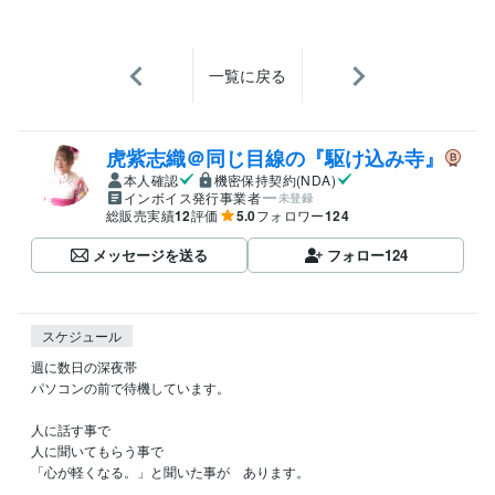
一覧に戻る
虎紫志織＠同じ目線の『駆け込み寺』
本人確認
機密保持契約(NDA)
インボイス発行事業者
未登録
総販売実績
12
評価
5.0
フォロワー
124
メッセージを送る
フォロー
124
スケジュール
週に数日の深夜帯

パソコンの前で待機しています。

人に話す事で

人に聞いてもらう事で

「心が軽くなる。」と聞いた事が　あります。
