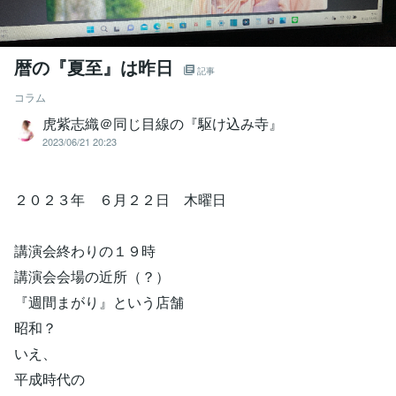
暦の『夏至』は昨日
記事
コラム
虎紫志織＠同じ目線の『駆け込み寺』
2023/06/21 20:23
２０２３年 ６月２２日 木曜日
講演会終わりの１９時
講演会会場の近所（？）
『週間まがり』という店舗
昭和？
いえ、
平成時代の