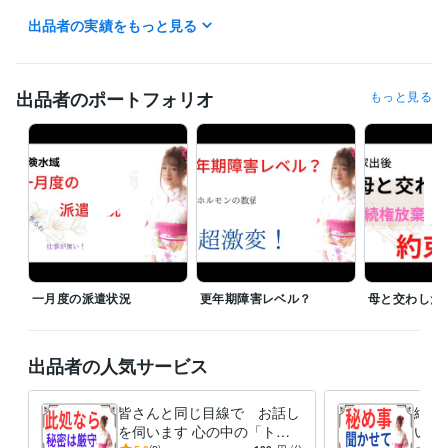
「男」から「女」へと　性別を変えた私が

出品者の実績をもっと見る
皆さんの「心の声」を　お聞きします。

ご希望の時間は「１分」からで　大丈夫ですよ(^_-)-☆

「短くって　拍子抜け　されないかなぁ？」なんて思わなくても　大丈
出品者のポートフォリオ
もっと見る
夫ですよ。

『愚痴』でも『悩み事』でも　なんでも　お聞きします。　

唯、

皆さんの背景を　より理解する為に　時々質問しながら　会話させて下
さいね。

相談料は　１分１００円

大切な「お金」を大事に使って頂く為にも

貴重な時間を悩み事で費やしてしまうのは　何か「損した気分？」

一月度の派遣状況
更年期障害レベル？
母と交わした
なら、

言いたい事だけを言って下さるだけでも　いいのかも。

私が「あわ　あわ」と言葉を探している間に

出品者の人気サービス
電話　切っちゃってもらっても　大丈夫ですよ。

皆さんと同じ目線で お話し
絶対
でも　いきなりだと驚いちゃうかも　なので

を伺います 心の中の「ト
い事
「切るよォ！」なんて声を掛けてもらって
