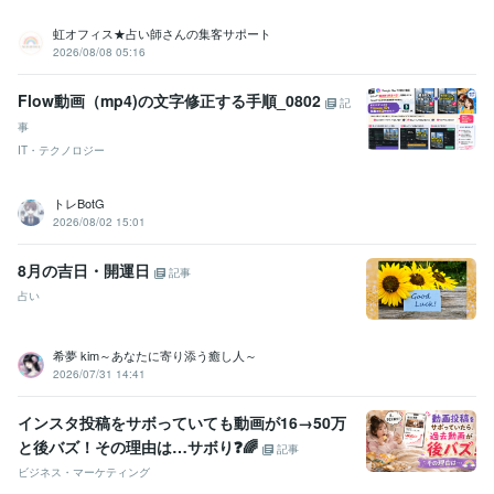
虹オフィス★占い師さんの集客サポート
2026/08/08 05:16
Flow動画（mp4)の文字修正する手順_0802
記
事
IT・テクノロジー
トレBotG
2026/08/02 15:01
8月の吉日・開運日
記事
占い
希夢 kim～あなたに寄り添う癒し人～
2026/07/31 14:41
インスタ投稿をサボっていても動画が16→50万
と後バズ！その理由は…サボり❓️🌈
記事
ビジネス・マーケティング