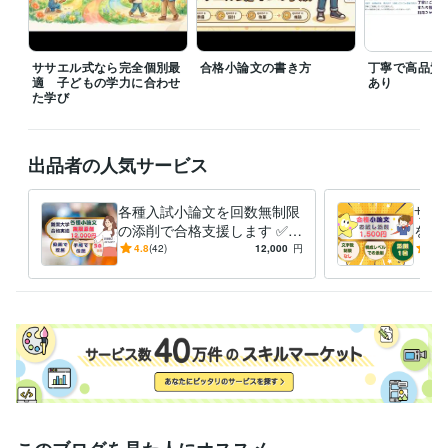
大手ベンダー
1989年3月 ~ 現在
ササエル式 合格サポート（小学校低学年～大学受験対応）
2022年
12月 ~ 現在
ササエル式なら完全個別最
合格小論文の書き方
丁寧で高品質
適 子どもの学力に合わせ
あり
受賞歴
た学び
ココナラに登録致しました。よろしく、お願いします。
ココナラで
ゴールドになりました。有難うございます。
ココナラでプラチナに
なりました。有難うございます!
個人事業主として、オンライン塾の
出品者の人気サービス
代表になりました。
資格・検定
各種入試小論文を回数無制限
ササ
情報処理技術者（システム監査技術者）
取得年 : 2010年
の添削で合格支援します ✅合
を 
情報処理技術者（情報セキュリティスペシャリスト）
取得年 : 2010
格ノウハウ＋✅添削無限でM
の文
4.8
(42)
12,000
円
5.0
年
ARCH、関関同立で合格実績
MA
情報処理安全確保支援士
取得年 : 2017年
有
情報処理技術者（プロジェクトマネージャ）
取得年 : 2011年
情報処理技術者（ITストラテジスト）
取得年 : 2011年
PMP（Project Management Professional）
取得年 : 2009年
金融渉外技能審査（FP3級）
取得年 : 2022年
金融渉外技能審査（FP2級）
取得年 : 2023年
プログラミング言語・フレームワーク
C:3年
Python:1年