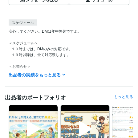
スケジュール
安心してください。DMは年中無休ですよ。

＜スケジュール＞

   １９時までは、DMのみの対応です。

   １９時以降は、全て対応致します。

＜お知らせ＞

　　30日未満での無限添削は、個別見積にて対応致します。

出品者の実績をもっと見る
経験職種
エンジニア / 情報システム・社内SE
経験年数 : 35年
出品者のポートフォリオ
もっと見る
管理 / 管理会計
経験年数 : 30年
管理 / 内部監査・内部統制
経験年数 : 20年
ライフスタイル・その他 / 講師・インストラクター
経験年数 : 20年
ライフスタイル・その他 / ファイナンシャルプランナー
経験年数 : 3
年
職歴