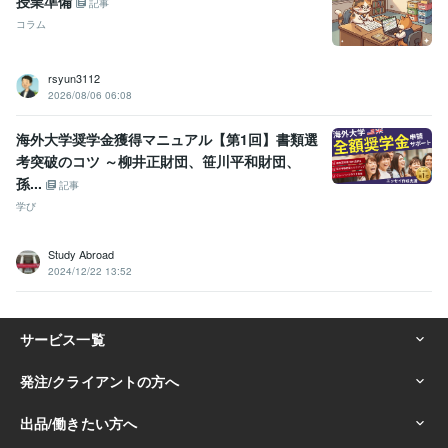
授業準備
記事
コラム
rsyun3112
2026/08/06 06:08
海外大学奨学金獲得マニュアル【第1回】書類選
考突破のコツ ～柳井正財団、笹川平和財団、
孫...
記事
学び
Study Abroad
2024/12/22 13:52