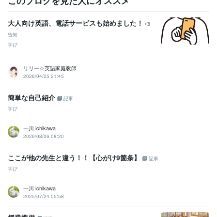
このブログを見た人にオススメ
ビジネス・クリエイティブツール
Canva:3年
Excel:35年
freee:3年
ChatGPT:1年
ペライチ:1年
大人向け英語、電話サービスも始めました！
Google サイト:1年
Google スプレッドシート:1年
告知
Google スライド:1年
Google ドキュメント:1年
PowerPoint:25年
学び
Word:30年
Vrew:1年
リリー☆英語家庭教師
その他ツール
2026/04/05 21:45
Gemini:1年
notobookLM:0年
得意分野
簡単な自己紹介
記事
学習指導・資格・キャリア相談
合格小論文の書き方　伝授
学び
情報処理試験
資格試験
受験勉強
中学入試
高校入試
大学入試
小論文
逆転合格
学習支援
合格
一川 ichikawa
ライティング・翻訳
解説系記事のライティング
2026/08/06 08:20
詐欺
ビジネス
仕事
哲学
レポート
法律
学歴
ここが他の先生と違う！！【心がけ9箇条】
記事
国立大学
1985年3月 ~ 1989年2月
学び
語学力
一川 ichikawa
英語
日常会話レベル
2025/07/24 05:58