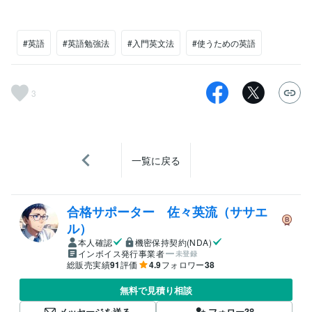
#英語
#英語勉強法
#入門英文法
#使うための英語
3
一覧に戻る
合格サポーター 佐々英流（ササエ
ル）
本人確認
機密保持契約(NDA)
インボイス発行事業者
未登録
総販売実績
91
評価
4.9
フォロワー
38
無料で見積り相談
メッセージを送る
フォロー
38