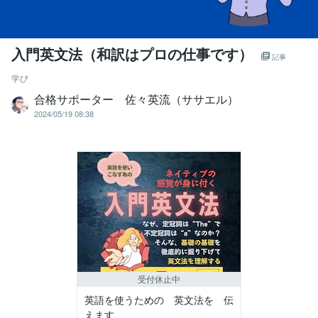
入門英文法（和訳はプロの仕事です）
記事
学び
合格サポーター 佐々英流（ササエル）
2024/05/19 08:38
受付休止中
英語を使うための 英文法を 伝
えます