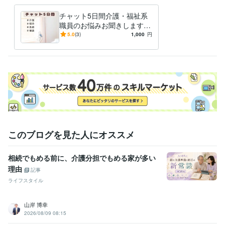
2級FP技能士
取得年 : 2020年
チャット5日間介護・福祉系
得意分野
職員のお悩みお聞きします
悩み相談・カウンセリング
否定せずじっくり傾聴します
否定も説得も致しません。あ
5.0
(3)
1,000
円
自己肯定感
介護
人間関係
認知症
なたらしさをお手伝いしま
す。
このブログを見た人にオススメ
相続でもめる前に、介護分担でもめる家が多い
理由
記事
ライフスタイル
山岸 博幸
2026/08/09 08:15