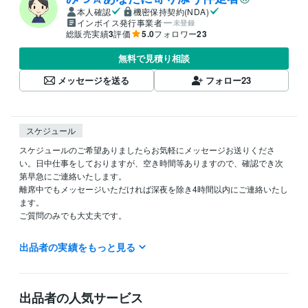
本人確認
機密保持契約(NDA)
インボイス発行事業者
未登録
総販売実績
3
評価
5.0
フォロワー
23
無料で見積り相談
メッセージを送る
フォロー
23
スケジュール
スケジュールのご希望ありましたらお気軽にメッセージお送りくださ
い。日中仕事をしておりますが、空き時間等ありますので、確認でき次
第早急にご連絡いたします。

離席中でもメッセージいただければ深夜を除き4時間以内にご連絡いたし
ます。

ご質問のみでも大丈夫です。

出品者の実績をもっと見る
資格・検定
社会福祉士
取得年 : 2012年
介護福祉士
取得年 : 2018年
出品者の人気サービス
ケアマネジャー（介護支援専門員）
取得年 : 2021年