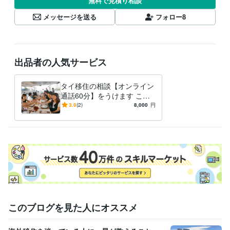
無料で見積り相談
メッセージを送る
フォロー
8
出品者の人気サービス
タイ移住の相談【オンライン
通話60分】をうけます これ
からタイに移住・就職・転
3.0
(2)
8,000
円
職・駐在・駐妻する人向け
このブログを見た人にオススメ