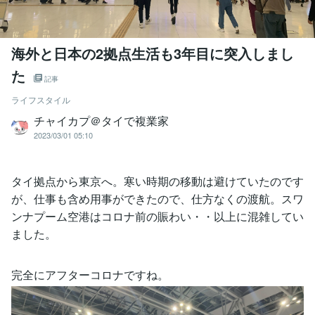
海外と日本の2拠点生活も3年目に突入しまし
た
記事
ライフスタイル
チャイカプ＠タイで複業家
2023/03/01 05:10
タイ拠点から東京へ。寒い時期の移動は避けていたのです
が、仕事も含め用事ができたので、仕方なくの渡航。スワ
ンナプーム空港はコロナ前の賑わい・・以上に混雑してい
ました。
完全にアフターコロナですね。