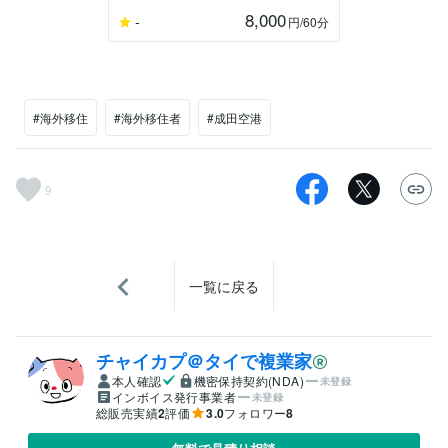
8,000
-
円
/60分
#海外移住
#海外移住者
#成田空港
9
一覧に戻る
チャイカプ＠タイで複業家
本人確認
機密保持契約(NDA)
未登録
インボイス発行事業者
未登録
総販売実績
2
評価
3.0
フォロワー
8