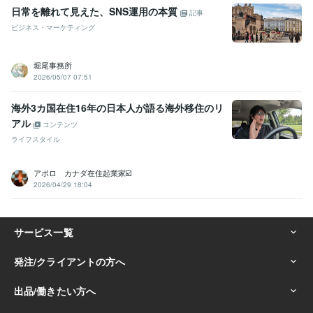
日常を離れて見えた、SNS運用の本質
記事
ビジネス・マーケティング
堀尾事務所
2026/05/07 07:51
海外3カ国在住16年の日本人が語る海外移住のリ
アル
コンテンツ
ライフスタイル
アポロ カナダ在住起業家☑️
2026/04/29 18:04