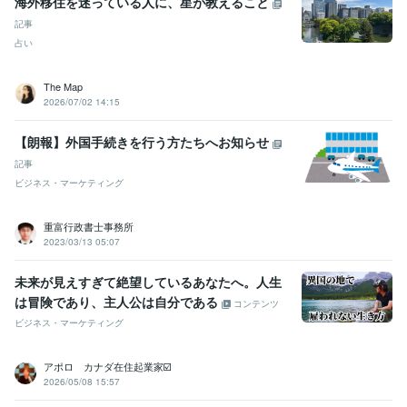
海外移住を迷っている人に、星が教えること
記事
占い
The Map
2026/07/02 14:15
【朗報】外国手続きを行う方たちへお知らせ
記事
ビジネス・マーケティング
重富行政書士事務所
2023/03/13 05:07
未来が見えすぎて絶望しているあなたへ。人生
は冒険であり、主人公は自分である
コンテンツ
ビジネス・マーケティング
アポロ カナダ在住起業家☑️
2026/05/08 15:57