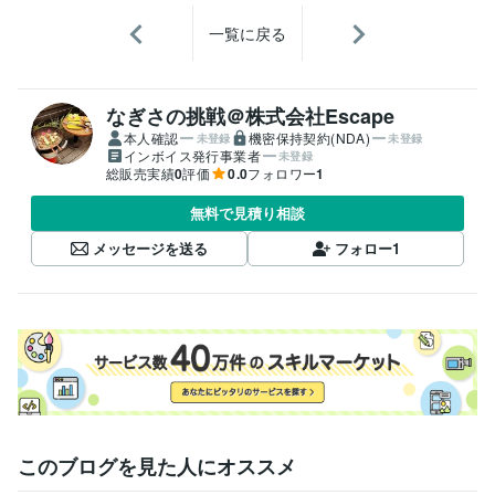
一覧に戻る
なぎさの挑戦＠株式会社Escape
本人確認
機密保持契約(NDA)
未登録
未登録
インボイス発行事業者
未登録
総販売実績
0
評価
0.0
フォロワー
1
無料で見積り相談
メッセージを送る
フォロー
1
このブログを見た人にオススメ