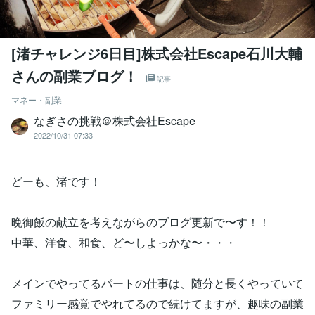
[渚チャレンジ6日目]株式会社Escape石川大輔
さんの副業ブログ！
記事
マネー・副業
なぎさの挑戦＠株式会社Escape
2022/10/31 07:33
どーも、渚です！
晩御飯の献立を考えながらのブログ更新で〜す！！
中華、洋食、和食、ど〜しよっかな〜・・・
メインでやってるパートの仕事は、随分と長くやっていて
ファミリー感覚でやれてるので続けてますが、趣味の副業