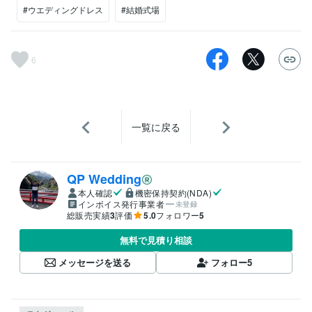
#ウエディングドレス
#結婚式場
6
一覧に戻る
QP Wedding
本人確認
機密保持契約(NDA)
インボイス発行事業者
未登録
総販売実績
3
評価
5.0
フォロワー
5
無料で見積り相談
メッセージを送る
フォロー
5