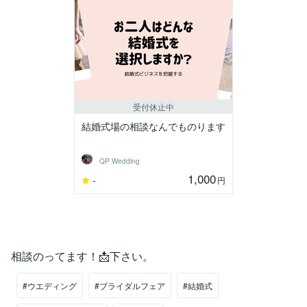
受付休止中
結婚式場の相談なんでものります
QP Wedding
1,000
-
円
相談のってます！📩下さい。
#ウエディング
#ブライダルフェア
#結婚式