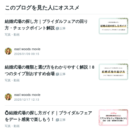
このブログを見た人にオススメ
結婚式場の探し方｜ブライダルフェアの回り
方・チェックポイント解説
記事
写真・動画
east woods movie
2026/01/09 09:15
結婚式場の種類と選び方をわかりやすく解説！8
つのタイプ別おすすめ会場
記事
写真・動画
east woods movie
2025/12/17 12:13
💍結婚式場の探し方ガイド｜ブライダルフェア
をデート感覚で楽しもう！
記事
写真・動画