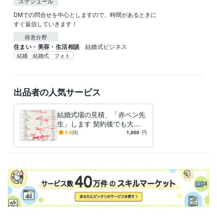
スケジュール
DMでの問合せを中心としますので、時間があるときに

すぐ返信していきます！
得意分野
住まい・美容・生活相談
結婚式ビジネス
結婚 結婚式 フォト
出品者の人気サービス
結婚式場の見積、「赤ペン先
生」します 契約後でも大丈
夫！値引ポイントと方法を伝
5.0
(3)
1,000
円
授します。